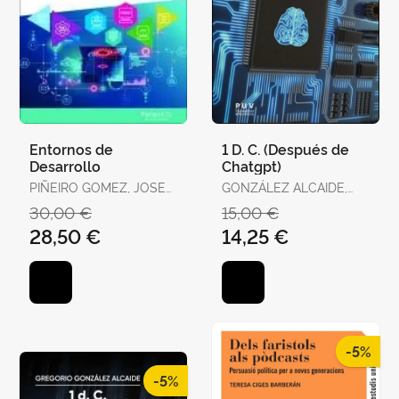
Entornos de
1 D. C. (Después de
Desarrollo
Chatgpt)
PIÑEIRO GOMEZ, JOSE
GONZÁLEZ ALCAIDE,
MANUEL
GREGORIO
30,00 €
15,00 €
28,50 €
14,25 €
-5%
-5%