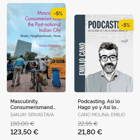
-5%
-5%
Masculinity,
Podcasting. Así lo
Consumerismand
Hago yo y Así lo
The Post-National
Puedes Hacer tú
SANJAY SRIVASTAVA
CANO MOLINA, EMILIO
Indian City
130,00 €
22,95 €
123,50 €
21,80 €