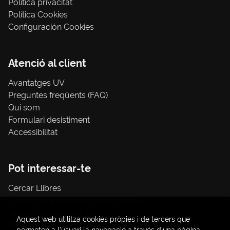
Política privacitat
Política Cookies
Configuración Cookies
Atenció al client
Avantatges UV
Preguntes freqüents (FAQ)
Qui som
Formulari desistiment
Accessibilitat
Pot interessar-te
Cercar Llibres
Tràmit compres amb càrrec a la UV
Llibres Publicacions UV
Aquest web utilitza cookies pròpies i de tercers que
Papereria / material d'oficina
permeten a l'usuari la navegació a través d'una pàgina