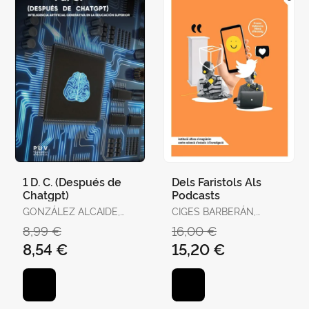
1 D. C. (Después de
Dels Faristols Als
Chatgpt)
Podcasts
GONZÁLEZ ALCAIDE,
CIGES BARBERÁN,
GREGORIO
TERESA
8,99 €
16,00 €
8,54 €
15,20 €