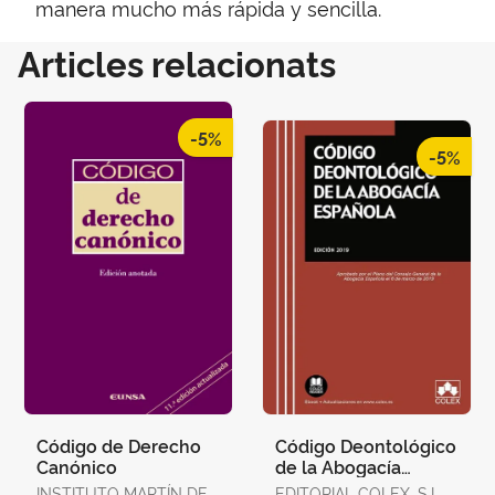
manera mucho más rápida y sencilla.
Articles relacionats
-5%
-5%
Código de Derecho
Código Deontológico
Canónico
de la Abogacía
Española
INSTITUTO MARTÍN DE
EDITORIAL COLEX, S.L.