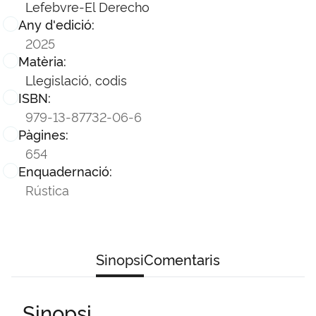
Lefebvre-El Derecho
Any d'edició:
2025
Matèria:
Llegislació, codis
ISBN:
979-13-87732-06-6
Pàgines:
654
Enquadernació:
Rústica
Sinopsi
Comentaris
Sinopsi