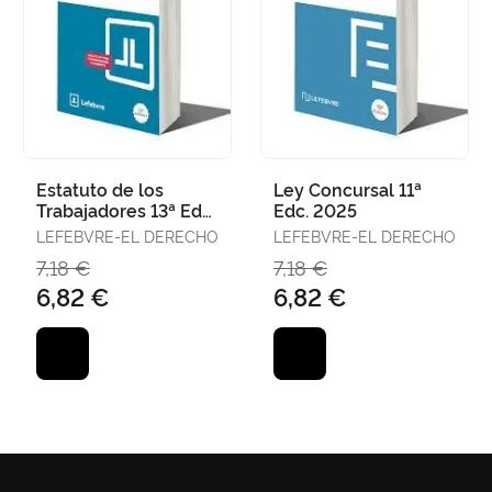
Estatuto de los
Ley Concursal 11ª
Trabajadores 13ª Edc.
Edc. 2025
2025
LEFEBVRE-EL DERECHO
LEFEBVRE-EL DERECHO
7,18 €
7,18 €
6,82 €
6,82 €