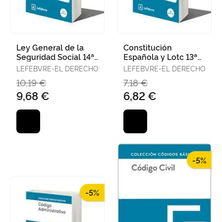
Ley General de la
Constitución
Seguridad Social 14ª
Española y Lotc 13ª
Edc. 2025
Edc. 2025
LEFEBVRE-EL DERECHO
LEFEBVRE-EL DERECHO
10,19 €
7,18 €
9,68 €
6,82 €
-5%
-5%