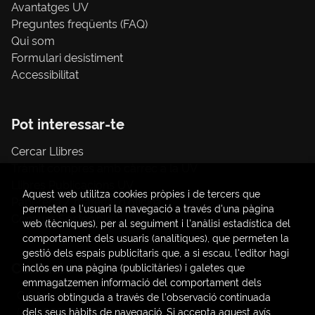
Avantatges UV
Preguntes freqüents (FAQ)
Qui som
Formulari desistiment
Accessibilitat
Pot interessar-te
Cercar Llibres
Tràmit compres amb càrrec a la UV
Llibres Publicacions UV
Aquest web utilitza cookies pròpies i de tercers que
Papereria / material d'oficina
permeten a l'usuari la navegació a través d'una pàgina
Consum Sostenible
web (tècniques), per al seguiment i l'anàlisi estadística del
comportament dels usuaris (analítiques), que permeten la
gestió dels espais publicitaris que, a si escau, l'editor hagi
Contacte
inclòs en una pàgina (publicitàries) i galetes que
emmagatzemen informació del comportament dels
C/ Amadeo de Saboya, 4
usuaris obtinguda a través de l'observació continuada
(+34) 963828968
dels seus hàbits de navegació. Si accepta aquest avís