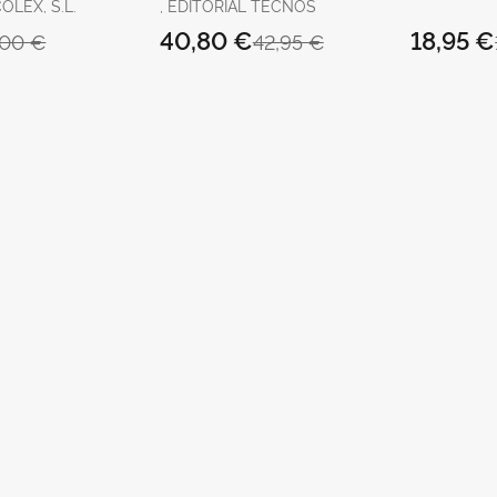
ía
OLEX, S.L.
, EDITORIAL TECNOS
40,80 €
18,95 €
,00 €
42,95 €