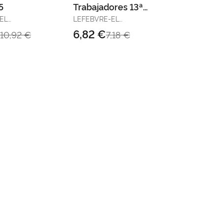
5
Trabajadores 13ª
Edc. 2025
EL
LEFEBVRE-EL
DERECHO
€
6,82 €
10,92 €
7,18 €