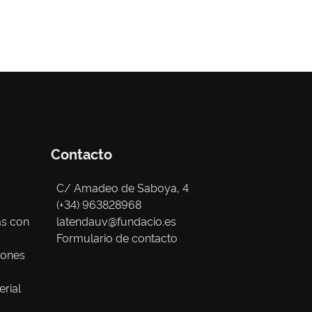
Contacto
C/ Amadeo de Saboya, 4
(+34) 963828968
as con
latendauv@fundacio.es
Formulario de contacto
iones
erial