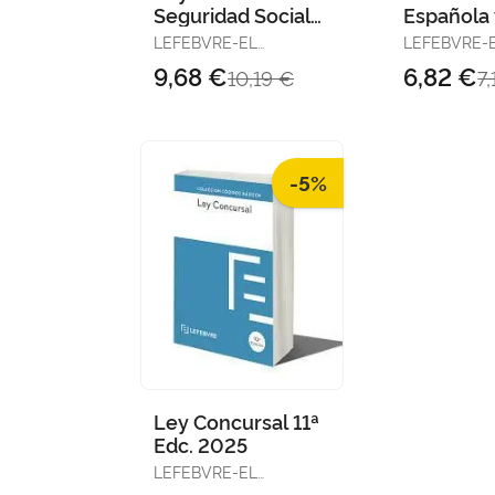
Seguridad Social
Española 
14ª Edc. 2025
13ª Edc. 
LEFEBVRE-EL
LEFEBVRE-
DERECHO
DERECHO
9,68 €
6,82 €
10,19 €
7
-5%
Ley Concursal 11ª
Edc. 2025
LEFEBVRE-EL
DERECHO