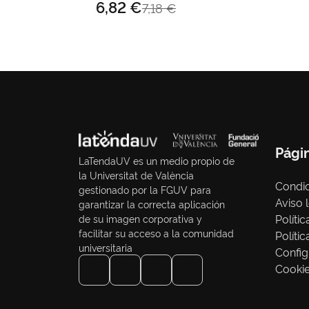
6,82 €
7,18 €
Pági
LaTendaUV es un medio propio de
la Universitat de València
Condic
gestionado por la FGUV para
Aviso 
garantizar la correcta aplicación
Políti
de su imagen corporativa y
facilitar su acceso a la comunidad
Políti
universitaria
Config
Cooki