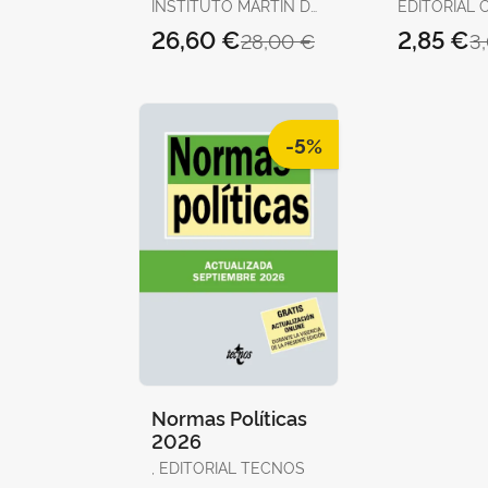
la Abogac
INSTITUTO MARTÍN DE
EDITORIAL C
Española
AZPILCUETA
26,60 €
2,85 €
28,00 €
3
-5%
Normas Políticas
2026
, EDITORIAL TECNOS