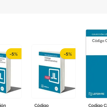
-5%
-5%
ión
Código
Codigo Ci