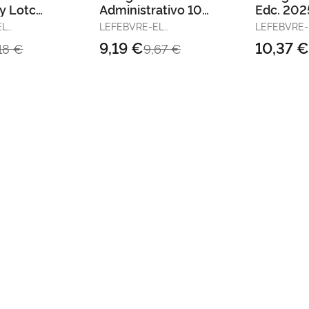
y Lotc
Administrativo 10ª
Edc. 202
2025
Edc. 2025
EL
LEFEBVRE-EL
LEFEBVRE-
DERECHO
DERECHO
9,19 €
10,37 
,18 €
9,67 €