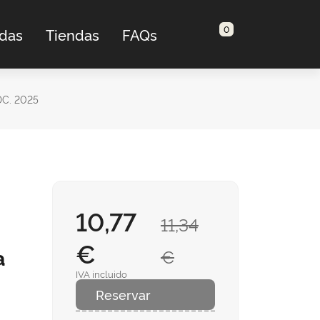
0
adas
Tiendas
FAQs
C. 2025
10,77
11,34
€
ª
€
IVA incluido
Reservar