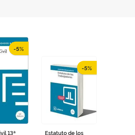
-5%
-5%
vil 13ª
Estatuto de los