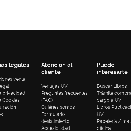
nas legales
Atención al
Puede
cliente
interesarte
iones venta
legal
Ventajas UV
Buscar Libros
ca privacidad
Preguntas frecuentes
Trámite compr
ca Cookies
(FAQ)
cargo a UV
uración
Quiénes somos
Libros Publicac
es
Formulario
UV
desistimiento
Papelería / mat
Accesibilidad
oficina