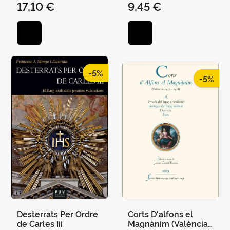
17,10 €
9,45 €
-5%
-5%
Desterrats Per Ordre
Corts D'alfons el
de Carles Iii
Magnànim (València,