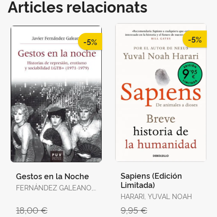
Articles relacionats
-5%
-5%
Sapiens (Edición
Gestos en la Noche
Limitada)
FERNÁNDEZ GALEANO,
JAVIER
HARARI, YUVAL NOAH
18,00 €
9,95 €