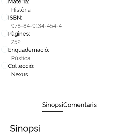
Matèria:
Història
ISBN:
978-84-9134-454-4
Pàgines:
252
Enquadernació:
Rústica
Col·lecció:
Nexus
Sinopsi
Comentaris
Sinopsi