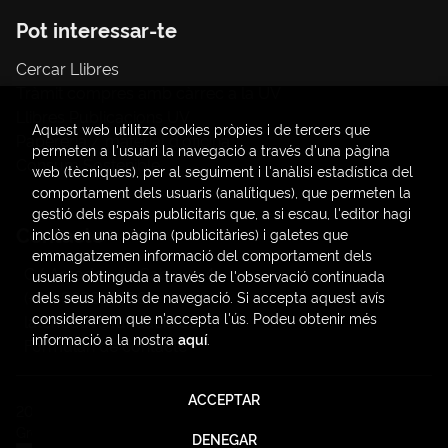
Pot interessar-te
Cercar Llibres
Tràmit compres amb càrrec a la UV
Llibres Publicacions UV
Aquest web utilitza cookies pròpies i de tercers que
Papereria / material d'oficina
permeten a l'usuari la navegació a través d'una pàgina
Consum Sostenible
web (tècniques), per al seguiment i l'anàlisi estadística del
comportament dels usuaris (analítiques), que permeten la
gestió dels espais publicitaris que, a si escau, l'editor hagi
Contacte
inclòs en una pàgina (publicitàries) i galetes que
emmagatzemen informació del comportament dels
C/ Amadeo de Saboya, 4
usuaris obtinguda a través de l'observació continuada
(+34) 963828968
dels seus hàbits de navegació. Si accepta aquest avís
considerarem que n'accepta l'ús. Podeu obtenir més
latendauv@fundacio.es
informació a la nostra
aquí
.
Formulari de contacte
ACCEPTAR
2026 ©
LaTendaUV
. Tots els Drets Reservats |
Trevenque
Group
DENEGAR