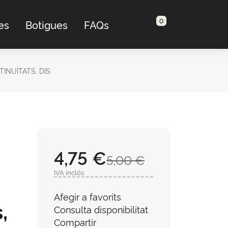
0
es
Botigues
FAQs
INUÏTATS, DIS
4,75 €
5,00 €
IVA inclós
Afegir a favorits
,
Consulta disponibilitat
Compartir