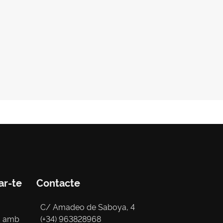
ar-te
Contacte
C/ Amadeo de Saboya, 4
s amb
(+34) 963828968