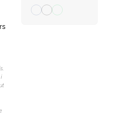
rs
s,
i
ut
e