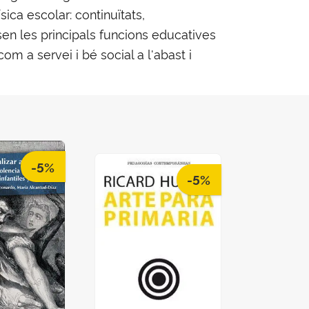
sica escolar: continuïtats,
sen les principals funcions educatives
com a servei i bé social a l'abast i
-5%
-5%