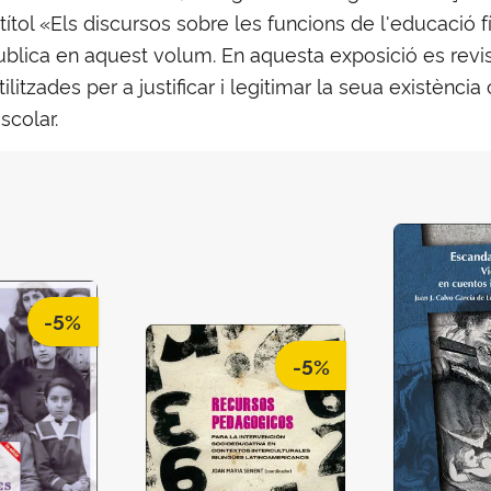
ítol «Els discursos sobre les funcions de l'educació fí
publica en aquest volum. En aquesta exposició es revi
ilitzades per a justificar i legitimar la seua existència 
scolar.
-5%
-5%