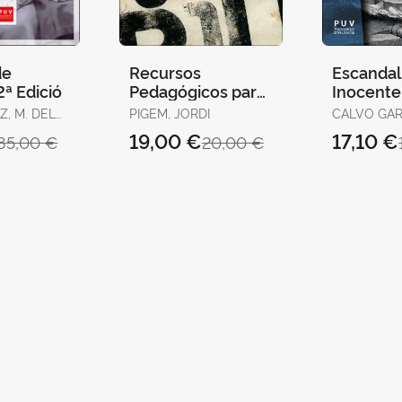
de
Recursos
Escandali
2ª Edició
Pedagógicos para
Inocente
la Intervención
Z, M. DEL
PIGEM, JORDI
CALVO GAR
Socioeducativa en
LEONARDO
19,00 €
17,10 €
35,00 €
20,00 €
LANCA
Contextos
JOSÉ / ALCANTUD
DÍAZ, MARÍ
Intercultu