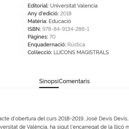
Universitat Valencia
Editorial:
2018
Any d'edició:
Educació
Matèria:
978-84-9134-286-1
ISBN:
70
Pàgines:
Rústica
Enquadernació:
LLICONS MAGISTRALS
Col·lecció:
Sinopsi
Comentaris
 acte d'obertura del curs 2018-2019. José Devís Devís
versitat de València, ha sigut l'encarregat de la lliçó