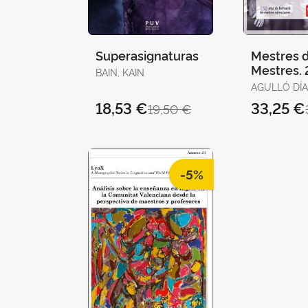
Superasignaturas
Mestres 
Mestres. 
BAIN, KAIN
AGULLÓ DÍA
CARMEN / JUAN
18,53 €
33,25 €
19,50 €
AGULLÓ, B
-5%