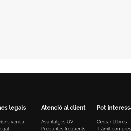
nes legals
Atenció al client
Pot interess
cions venda
Avantatges UV
Cercar Llibres
legal
Preguntes freqüents
Tràmit compre