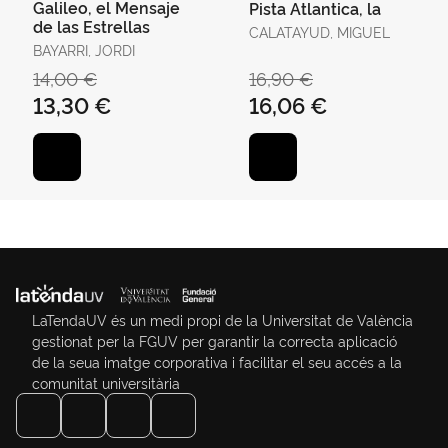
Galileo, el Mensaje
Pista Atlantica, la
de las Estrellas
CALATAYUD, MIGUEL
BAYARRI, JORDI
14,00 €
16,90 €
13,30 €
16,06 €
LaTendaUV és un medi propi de la Universitat de València
gestionat per la FGUV per garantir la correcta aplicació
de la seua imatge corporativa i facilitar el seu accés a la
comunitat universitària