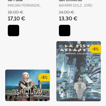
MACIÁN FERRANDIS,
BAYARRI DOLZ, JORD
JULIO
18,00 €
14,00 €
17,10 €
13,30 €
-5%
-5%