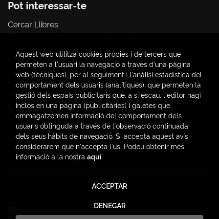
Pot interessar-te
Cercar Llibres
Tràmit compres amb càrrec a la UV
Llibres Publicacions UV
Aquest web utilitza cookies pròpies i de tercers que
Papereria / material d'oficina
permeten a l'usuari la navegació a través d'una pàgina
Consum Sostenible
web (tècniques), per al seguiment i l'anàlisi estadística del
comportament dels usuaris (analítiques), que permeten la
gestió dels espais publicitaris que, a si escau, l'editor hagi
Contacte
inclòs en una pàgina (publicitàries) i galetes que
emmagatzemen informació del comportament dels
C/ Amadeo de Saboya, 4
usuaris obtinguda a través de l'observació continuada
(+34) 963828968
dels seus hàbits de navegació. Si accepta aquest avís
considerarem que n'accepta l'ús. Podeu obtenir més
latendauv@fundacio.es
informació a la nostra
aquí
.
Formulari de contacte
ACCEPTAR
2026 ©
LaTendaUV
. Tots els Drets Reservats |
Trevenque
Group
DENEGAR