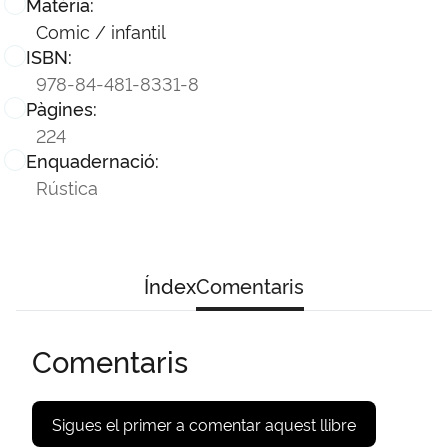
Matèria:
Comic / infantil
ISBN:
978-84-481-8331-8
Pàgines:
224
Enquadernació:
Rústica
Índex
Comentaris
Comentaris
Sigues el primer a comentar aquest llibre