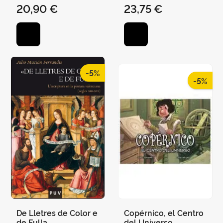
20,90 €
23,75 €
-5%
-5%
De Lletres de Color e
Copérnico, el Centro
de Fulla
del Universo