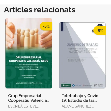
Articles relacionats
-5%
-5%
Grup Empresarial
Teletrabajo y Covid-
Cooperatiu Valencià-
19: Estudio de las
Gecv
Variables que
ESCRIBÁ ESTEVE,
ADAME SÁNCHEZ,
Afectan Al
ALEJANDRO / IBORRA
CONSOLACIÓN /