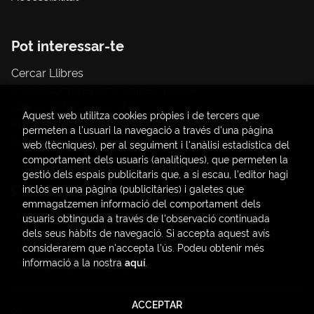
Pot interessar-te
Cercar Llibres
Tràmit compres amb càrrec a la UV
Llibres Publicacions UV
Aquest web utilitza cookies pròpies i de tercers que
Papereria / material d'oficina
permeten a l'usuari la navegació a través d'una pàgina
Consum Sostenible
web (tècniques), per al seguiment i l'anàlisi estadística del
comportament dels usuaris (analítiques), que permeten la
gestió dels espais publicitaris que, a si escau, l'editor hagi
Contacte
inclòs en una pàgina (publicitàries) i galetes que
emmagatzemen informació del comportament dels
C/ Amadeo de Saboya, 4
usuaris obtinguda a través de l'observació continuada
(+34) 963828968
dels seus hàbits de navegació. Si accepta aquest avís
considerarem que n'accepta l'ús. Podeu obtenir més
latendauv@fundacio.es
informació a la nostra
aquí
.
Formulari de contacte
ACCEPTAR
2026 ©
LaTendaUV
. Tots els Drets Reservats |
Trevenque