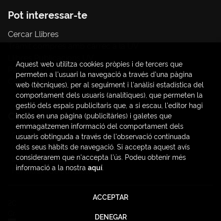
Pot interessar-te
Cercar Llibres
Tràmit compres amb càrrec a la UV
Llibres Publicacions UV
Aquest web utilitza cookies pròpies i de tercers que
Papereria / material d'oficina
permeten a l'usuari la navegació a través d'una pàgina
Consum Sostenible
web (tècniques), per al seguiment i l'anàlisi estadística del
comportament dels usuaris (analítiques), que permeten la
gestió dels espais publicitaris que, a si escau, l'editor hagi
Contacte
inclòs en una pàgina (publicitàries) i galetes que
emmagatzemen informació del comportament dels
C/ Amadeo de Saboya, 4
usuaris obtinguda a través de l'observació continuada
(+34) 963828968
dels seus hàbits de navegació. Si accepta aquest avís
considerarem que n'accepta l'ús. Podeu obtenir més
latendauv@fundacio.es
informació a la nostra
aquí
.
Formulari de contacte
ACCEPTAR
2026 ©
LaTendaUV
. Tots els Drets Reservats |
Trevenque
Group
DENEGAR