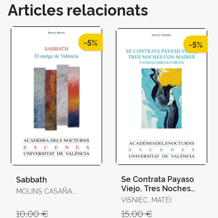
Articles relacionats
-5%
-5%
Se Contrata Payaso
Sabbath
Viejo, Tres Noches
MOLINS CASAÑA,
con Madox y Otras
MANUEL
VISNIEC, MATEI
Obras Cortas
10,00 €
15,00 €