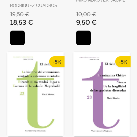
Comedias
RODRÍGUEZ CUADROS,
EVANGELINA
19,50 €
10,00 €
18,53 €
9,50 €
-5%
-5%