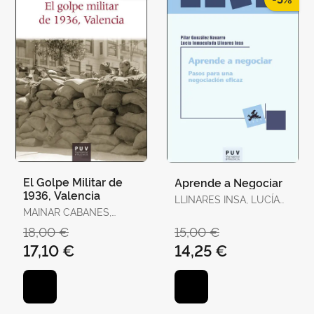
El Golpe Militar de
Aprende a Negociar
1936, Valencia
LLINARES INSA, LUCÍA
MAINAR CABANES,
INMACULADA /
ELADI
GONZÁLEZ NAVARRO,
18,00 €
15,00 €
PILAR
17,10 €
14,25 €