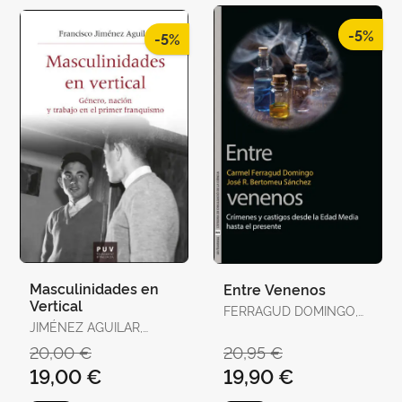
-5%
-5%
Masculinidades en
Entre Venenos
Vertical
FERRAGUD DOMINGO,
JIMÉNEZ AGUILAR,
CARMEL / BERTOMEU
FRANCISCO
SÁNCHEZ, JOSÉ RAMÓN
20,00 €
20,95 €
19,00 €
19,90 €