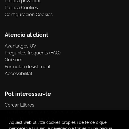
Política privacitat
Política Cookies
Configuración Cookies
Atenció al client
Avantatges UV
Preguntes freqüents (FAQ)
Qui som
Formulari desistiment
Accessibilitat
Pot interessar-te
Cercar Llibres
Tràmit compres amb càrrec a la UV
Llibres Publicacions UV
Aquest web utilitza cookies pròpies i de tercers que
Papereria / material d'oficina
permeten a l'usuari la navegació a través d'una pàgina