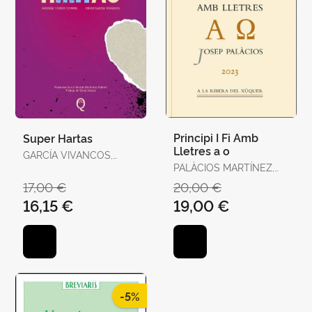
Principi I Fi Amb
Super Hartas
Lletres a o
GARCÍA VIVANCOS,
DAVID / TORELLÓ
PALÀCIOS MARTÍNEZ,
TORRENS, ANTÒNIA
JOSEP
17,00 €
20,00 €
16,15 €
19,00 €
-5%