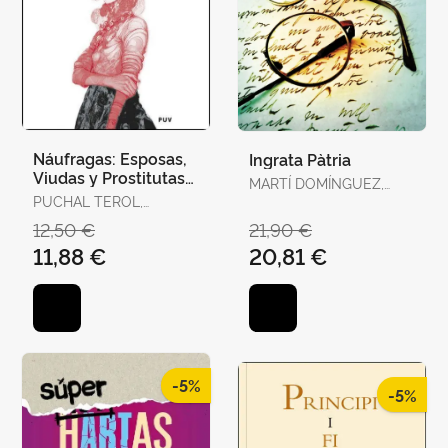
Náufragas: Esposas,
Ingrata Pàtria
Viudas y Prostitutas
MARTÍ DOMÍNGUEZ,
en la Escena
PUCHAL TEROL,
MARTÍ DOMÍNGUEZ
Victoriana
VICTORIA
12,50 €
21,90 €
11,88 €
20,81 €
-5%
-5%