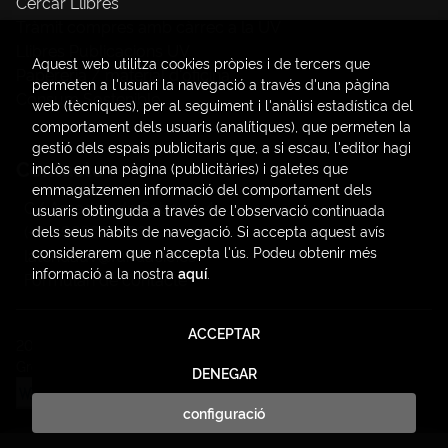
Cercar Llibres
Tràmit compres amb càrrec a la UV
Llibres Publicacions UV
Aquest web utilitza cookies pròpies i de tercers que
Papereria / material d'oficina
permeten a l'usuari la navegació a través d'una pàgina
Consum Sostenible
web (tècniques), per al seguiment i l'anàlisi estadística del
comportament dels usuaris (analítiques), que permeten la
gestió dels espais publicitaris que, a si escau, l'editor hagi
Contacte
inclòs en una pàgina (publicitàries) i galetes que
emmagatzemen informació del comportament dels
C/ Amadeo de Saboya, 4
usuaris obtinguda a través de l'observació continuada
(+34) 963828968
dels seus hàbits de navegació. Si accepta aquest avís
considerarem que n'accepta l'ús. Podeu obtenir més
latendauv@fundacio.es
informació a la nostra
aquí
.
Formulari de contacte
ACCEPTAR
2026 ©
LaTendaUV
. Tots els Drets Reservats |
Trevenque
Group
DENEGAR
configuració