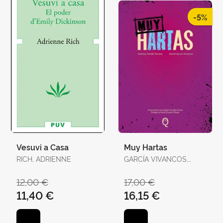
-5%
Vesuvi a Casa
Muy Hartas
RICH, ADRIENNE
GARCÍA VIVANCOS,
DAVID / TORELLÓ
TORRENS, ANTÒNIA
12,00 €
17,00 €
11,40 €
16,15 €