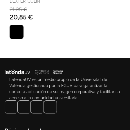
DEXTER, COLIN
21,95 €
20,85 €
LaTendaUV es un medio propio de la Universitat de
València gestionado por la FGUV para garantizar la
correcta aplicación de su imagen corporativa y facilitar su
acceso a la comunidad universitaria