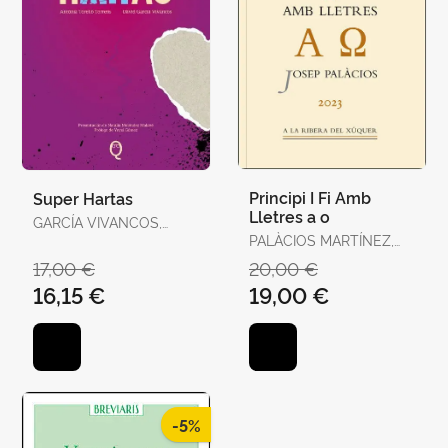
Principi I Fi Amb
Super Hartas
Lletres a o
GARCÍA VIVANCOS,
DAVID / TORELLÓ
PALÀCIOS MARTÍNEZ,
TORRENS, ANTÒNIA
JOSEP
17,00 €
20,00 €
16,15 €
19,00 €
-5%