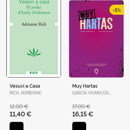
-5%
Vesuvi a Casa
Muy Hartas
RICH, ADRIENNE
GARCÍA VIVANCOS,
DAVID / TORELLÓ
TORRENS, ANTÒNIA
12,00 €
17,00 €
11,40 €
16,15 €