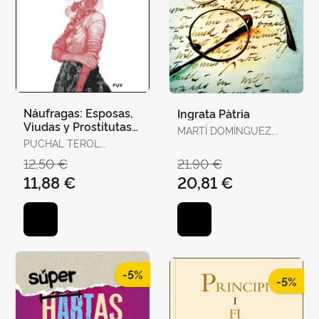
Náufragas: Esposas,
Ingrata Pàtria
Viudas y Prostitutas
MARTÍ DOMÍNGUEZ,
en la Escena
PUCHAL TEROL,
MARTÍ DOMÍNGUEZ
Victoriana
VICTORIA
12,50 €
21,90 €
11,88 €
20,81 €
-5%
-5%