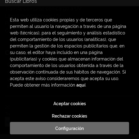
Buscar Libros
Trámite compras con cargo a UV
Libros Publicaciones UV
Esta web utiliza cookies propias y de terceros que
Papelería / material oficina
permiten al usuario la navegación a través de una página
Consumo Sostenible
web (técnicas), para el seguimiento y análisis estadístico
del comportamiento de los usuarios (analíticas), que
permiten la gestión de los espacios publicitarios que, en
Contacto
su caso, el editor haya incluido en una página
(publicitarias) y cookies que almacenan información del
C/ Amadeo de Saboya, 4
comportamiento de los usuarios obtenida a través de la
(+34) 963828968
observación continuada de sus hábitos de navegación. Si
acepta este aviso consideraremos que acepta su uso.
latendauv@fundacio.es
Puede obtener más información
aquí
.
Formulario de contacto
Aceptar cookies
2026 ©
LaTendaUV
. Todos los Derechos Reservados |
Trevenque Group
Rechazar cookies
Configuración