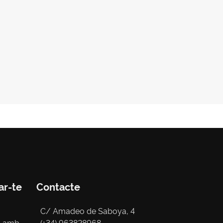
ar-te
Contacte
C/ Amadeo de Saboya, 4
s amb
(+34) 963828968