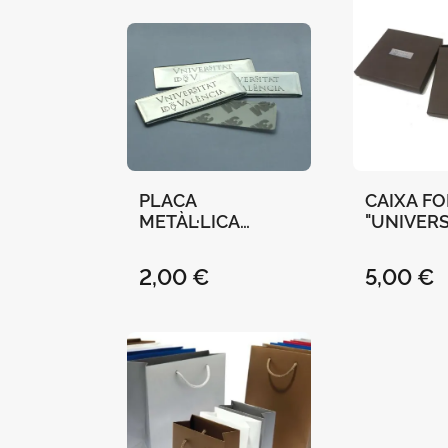
PLACA
CAIXA F
METÀL·LICA
"UNIVERS
"UNIVERSITAT DE
VALÈNCI
VALÈNCIA" 6X2
MARRÓ
2,00 €
5,00 €
CM (ADHESIVA)
16,3X16,