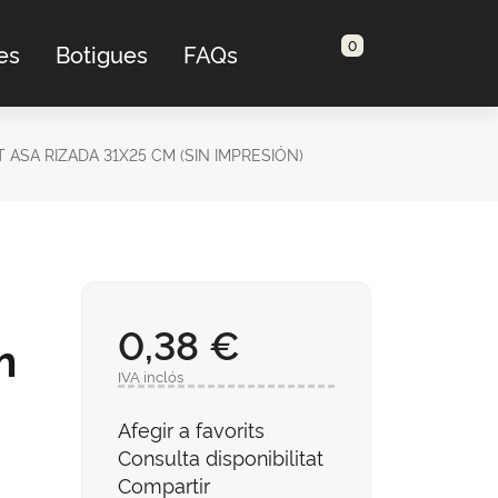
0
es
Botigues
FAQs
 ASA RIZADA 31X25 CM (SIN IMPRESIÓN)
0,38 €
m
IVA inclós
Afegir a favorits
Consulta disponibilitat
Compartir