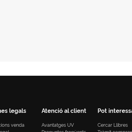
nes legals
Atenció al client
Pot interess
cions venda
Avantatges UV
Cercar Llibres
legal
Preguntes freqüents
Tràmit compre