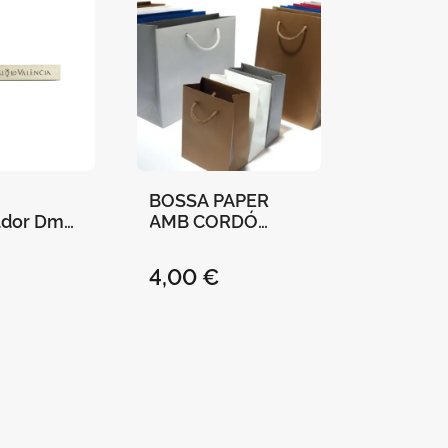
BOSSA PAPER
cador Dm
AMB CORDÓ
tat de
SUPERIOR PLATA
" 9X1Cm
28X19X9 CM
4,00 €