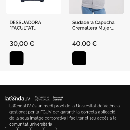
DESSUADORA
Sudadera Capucha
"FACULTAT
Cremallera Mujer
ECONOMIA-UV"-
Escudo Uv
MARÍ - S
30,00 €
40,00 €
LaTendaUV és un medi propi de la Universitat de València
gestionat per la FGUV per garantir la correcta aplicació
de la seua imatge corporativa i facilitar el seu accés a la
comunitat universitària