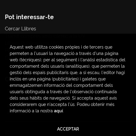
Pot interessar-te
Cercar Llibres
Tràmit compres amb càrrec a la UV
Llibres Publicacions UV
Aquest web utilitza cookies pròpies i de tercers que
Papereria / material d'oficina
permeten a l'usuari la navegació a través d'una pàgina
Consum Sostenible
web (tècniques), per al seguiment i l'anàlisi estadística del
comportament dels usuaris (analítiques), que permeten la
gestió dels espais publicitaris que, a si escau, l'editor hagi
Contacte
inclòs en una pàgina (publicitàries) i galetes que
emmagatzemen informació del comportament dels
C/ Amadeo de Saboya, 4
usuaris obtinguda a través de l'observació continuada
(+34) 963828968
dels seus hàbits de navegació. Si accepta aquest avís
considerarem que n'accepta l'ús. Podeu obtenir més
latendauv@fundacio.es
informació a la nostra
aquí
.
Formulari de contacte
ACCEPTAR
2026 ©
LaTendaUV
. Tots els Drets Reservats |
Trevenque