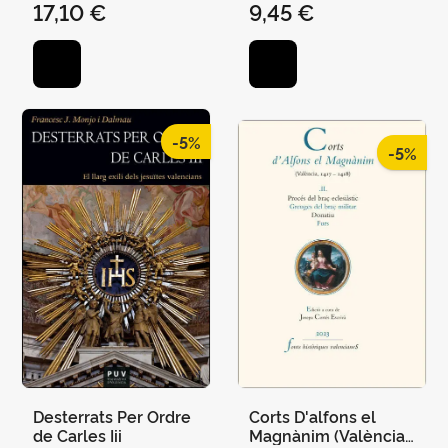
17,10 €
9,45 €
-5%
-5%
Desterrats Per Ordre
Corts D'alfons el
de Carles Iii
Magnànim (València,