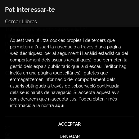
Pot interessar-te
Cercar Llibres
Tràmit compres amb càrrec a la UV
Llibres Publicacions UV
Aquest web utilitza cookies pròpies i de tercers que
Papereria / material d'oficina
permeten a l'usuari la navegació a través d'una pàgina
Consum Sostenible
web (tècniques), per al seguiment i l'anàlisi estadística del
comportament dels usuaris (analítiques), que permeten la
gestió dels espais publicitaris que, a si escau, l'editor hagi
Contacte
inclòs en una pàgina (publicitàries) i galetes que
emmagatzemen informació del comportament dels
C/ Amadeo de Saboya, 4
usuaris obtinguda a través de l'observació continuada
(+34) 963828968
dels seus hàbits de navegació. Si accepta aquest avís
considerarem que n'accepta l'ús. Podeu obtenir més
latendauv@fundacio.es
informació a la nostra
aquí
.
Formulari de contacte
ACCEPTAR
2026 ©
LaTendaUV
. Tots els Drets Reservats |
Trevenque
Group
DENEGAR