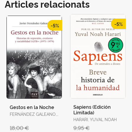
Articles relacionats
-5%
-5%
Sapiens (Edición
Gestos en la Noche
Limitada)
FERNÁNDEZ GALEANO,
JAVIER
HARARI, YUVAL NOAH
18,00 €
9,95 €