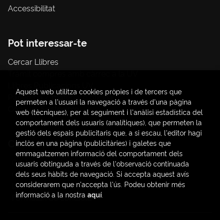
Accessibilitat
Pot interessar-te
Cercar Llibres
Tràmit compres amb càrrec a la UV
Llibres Publicacions UV
Aquest web utilitza cookies pròpies i de tercers que
Papereria / material d'oficina
permeten a l'usuari la navegació a través d'una pàgina
Consum Sostenible
web (tècniques), per al seguiment i l'anàlisi estadística del
comportament dels usuaris (analítiques), que permeten la
gestió dels espais publicitaris que, a si escau, l'editor hagi
Contacte
inclòs en una pàgina (publicitàries) i galetes que
emmagatzemen informació del comportament dels
C/ Amadeo de Saboya, 4
usuaris obtinguda a través de l'observació continuada
(+34) 963828968
dels seus hàbits de navegació. Si accepta aquest avís
considerarem que n'accepta l'ús. Podeu obtenir més
latendauv@fundacio.es
informació a la nostra
aquí
.
Formulari de contacte