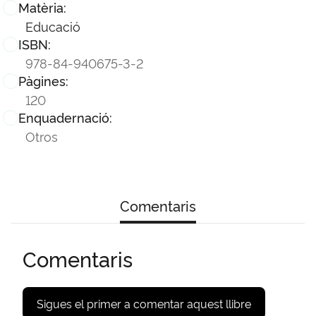
Matèria:
Educació
ISBN:
978-84-940675-3-2
Pàgines:
120
Enquadernació:
Otros
Comentaris
Comentaris
Sigues el primer a comentar aquest llibre