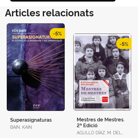
Articles relacionats
-5%
-5%
Mestres de Mestres.
Superasignaturas
2ª Edició
BAIN, KAIN
AGULLÓ DÍAZ, M. DEL
CARMEN / JUAN