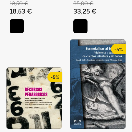
19,50 €
35,00 €
AGULLÓ, BLANCA
18,53 €
33,25 €
-5%
-5%