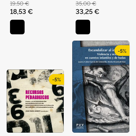
19,50 €
35,00 €
AGULLÓ, BLANCA
18,53 €
33,25 €
-5%
-5%