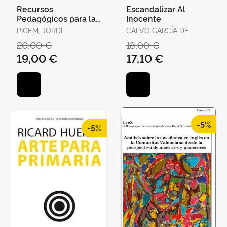
Recursos
Escandalizar Al
Pedagógicos para la
Inocente
Intervención
PIGEM, JORDI
CALVO GARCÍA DE
Socioeducativa en
LEONARDO, JUAN JOSÉ
20,00 €
18,00 €
Contextos Intercultu
/ ALCANTUD DÍAZ,
19,00 €
17,10 €
MARÍA
-5%
-5%