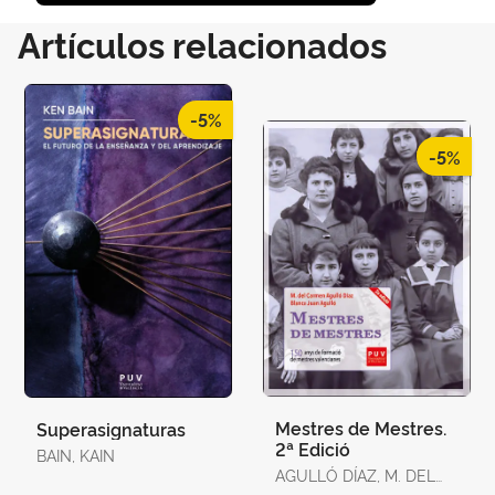
Artículos relacionados
-5%
-5%
Mestres de Mestres.
Superasignaturas
2ª Edició
BAIN, KAIN
AGULLÓ DÍAZ, M. DEL
CARMEN / JUAN