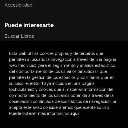
Accesibilidad
Puede interesarte
Buscar Libros
Trámite compras con cargo a UV
Libros Publicaciones UV
Esta web utiliza cookies propias y de terceros que
Papelería / material oficina
permiten al usuario la navegación a través de una página
Consumo Sostenible
web (técnicas), para el seguimiento y análisis estadístico
del comportamiento de los usuarios (analíticas), que
permiten la gestión de los espacios publicitarios que, en
Contacto
su caso, el editor haya incluido en una página
(publicitarias) y cookies que almacenan información del
C/ Amadeo de Saboya, 4
comportamiento de los usuarios obtenida a través de la
(+34) 963828968
observación continuada de sus hábitos de navegación. Si
acepta este aviso consideraremos que acepta su uso.
latendauv@fundacio.es
Puede obtener más información
aquí
.
Formulario de contacto