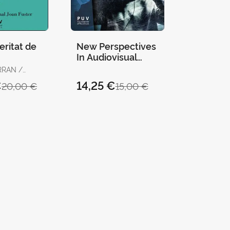
eritat de
New Perspectives
In Audiovisual
Translation
RAN /
ONI,
€
14,25 €
20,00 €
15,00 €
S