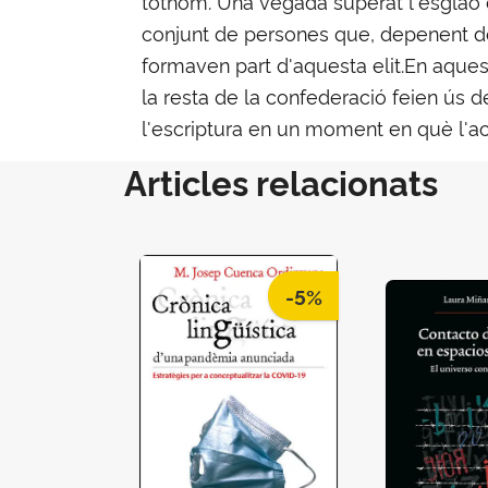
tothom. Una vegada superat l'esglaó d
conjunt de persones que, depenent de
formaven part d'aquesta elit.En aques
la resta de la confederació feien ús d
l'escriptura en un moment en què l'ac
Articles relacionats
-5%