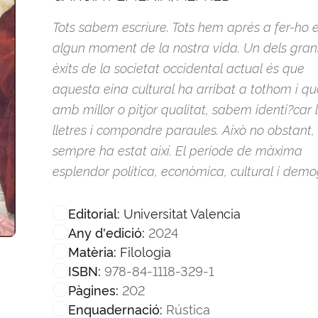
Tots sabem escriure. Tots hem aprés a fer-ho 
algun moment de la nostra vida. Un dels gran
èxits de la societat occidental actual és que
aquesta eina cultural ha arribat a tothom i qu
amb millor o pitjor qualitat, sabem identi?car 
lletres i compondre paraules. Això no obstant,
sempre ha estat així. El període de màxima
esplendor política, econòmica, cultural i demog
Universitat Valencia
Editorial:
2024
Any d'edició:
Filologia
Matèria:
978-84-1118-329-1
ISBN:
202
Pàgines:
Rústica
Enquadernació: