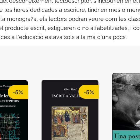
el desconeixement lectoescriptor, s'inclourien en el 
 les hores dedicades a escriure, tindrien més o men
ta monogra?a, els lectors podran veure com les class
el producte escrit, estigueren o no alfabetitzades, i c
cés a l'educació estava sols a la mà d'uns pocs.
-5%
-5%