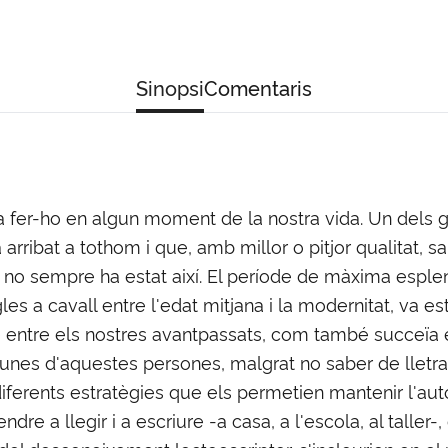
Sinopsi
Comentaris
 fer-ho en algun moment de la nostra vida. Un dels gr
arribat a tothom i que, amb millor o pitjor qualitat, sa
no sempre ha estat així. El període de màxima esplend
s a cavall entre l'edat mitjana i la modernitat, va est
 entre els nostres avantpassats, com també succeïa e
unes d'aquestes persones, malgrat no saber de lletra,
iferents estratègies que els permetien mantenir l'autori
dre a llegir i a escriure -a casa, a l'escola, al taller