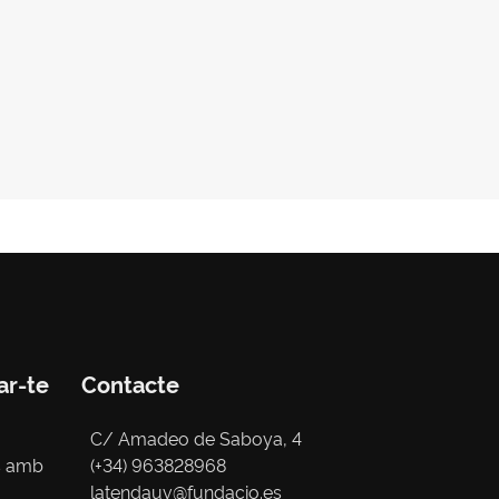
ar-te
Contacte
C/ Amadeo de Saboya, 4
s amb
(+34) 963828968
latendauv@fundacio.es