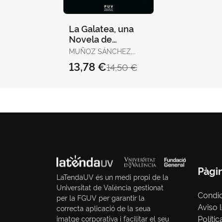
La Galatea, una
Novela de
Novelas
MUÑOZ SÁNCHEZ,
JUAN RAMÓN
13,78 €
14,50 €
Pàgi
LaTendaUV és un medi propi de la
Universitat de València gestionat
Condi
per la FGUV per garantir la
Aviso 
correcta aplicació de la seua
Polític
imatge corporativa i facilitar el seu