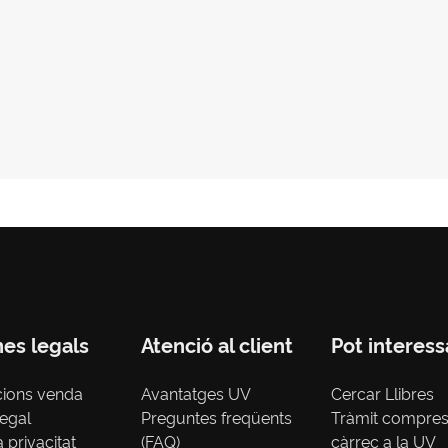
nes legals
Atenció al client
Pot interess
cions venda
Avantatges UV
Cercar Llibres
legal
Preguntes freqüents
Tràmit compre
a privacitat
(FAQ)
càrrec a la UV