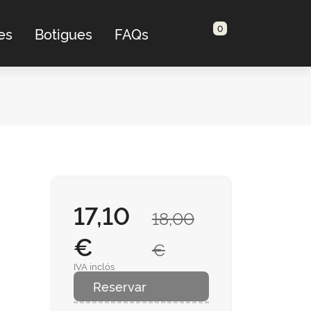
0
es
Botigues
FAQs
17,10
18,00
€
€
IVA inclós
Reservar