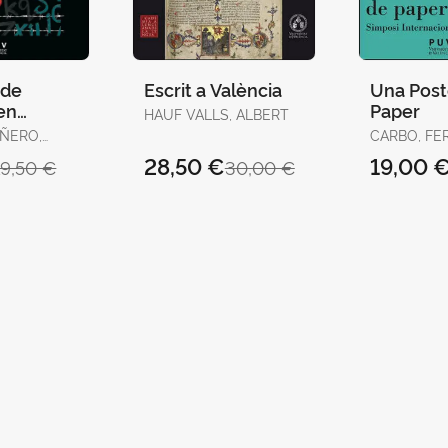
 de
Escrit a València
Una Post
en
Paper
HAUF VALLS, ALBERT
ÑERO,
CARBO, FER
 El
FURIO, ANT
28,50 €
19,00 
19,50 €
30,00 €
GRIMANTO
acionario