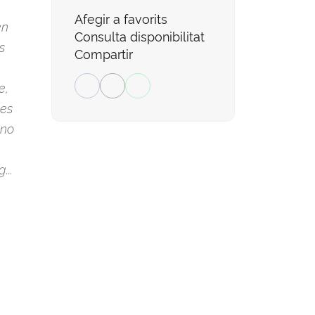
Afegir a favorits
en
Consulta disponibilitat
s
Compartir
e,
les
 no
...