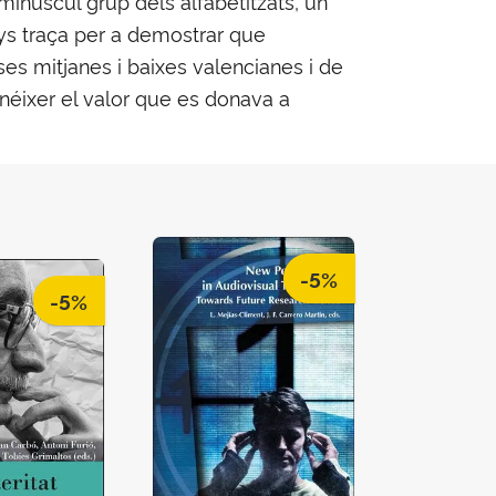
minúscul grup dels alfabetitzats, un
ys traça per a demostrar que
es mitjanes i baixes valencianes i de
onéixer el valor que es donava a
-5%
-5%