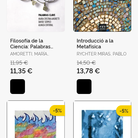
Filosofía de la
Introducció a la
Ciencia: Palabras
Metafísica
Clave
AMORETTI, MARÍA
RYCHTER MIRAS, PABLO
CRISTINA / SERPICO,
11,95 €
14,50 €
DAVIDE
11,35 €
13,78 €
-5%
-5%