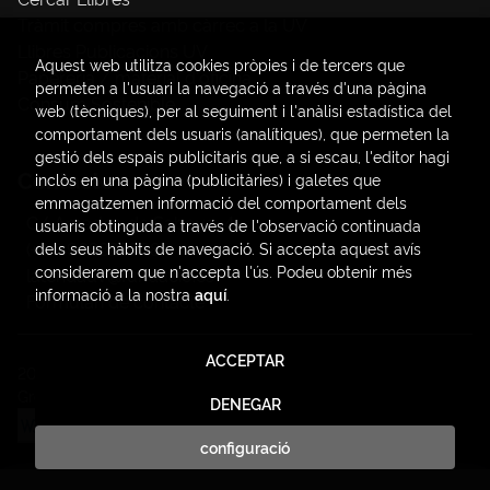
Tràmit compres amb càrrec a la UV
Llibres Publicacions UV
Aquest web utilitza cookies pròpies i de tercers que
Papereria / material d'oficina
permeten a l'usuari la navegació a través d'una pàgina
Consum Sostenible
web (tècniques), per al seguiment i l'anàlisi estadística del
comportament dels usuaris (analítiques), que permeten la
gestió dels espais publicitaris que, a si escau, l'editor hagi
Contacte
inclòs en una pàgina (publicitàries) i galetes que
emmagatzemen informació del comportament dels
C/ Amadeo de Saboya, 4
usuaris obtinguda a través de l'observació continuada
(+34) 963828968
dels seus hàbits de navegació. Si accepta aquest avís
considerarem que n'accepta l'ús. Podeu obtenir més
latendauv@fundacio.es
informació a la nostra
aquí
.
Formulari de contacte
ACCEPTAR
2026 ©
LaTendaUV
. Tots els Drets Reservats |
Trevenque
Group
DENEGAR
configuració