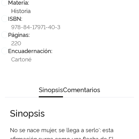
Materia:
Historia
ISBN:
978-84-17971-40-3
Páginas:
220
Encuadernación:
Cartoné
Sinopsis
Comentarios
Sinopsis
No se nace mujer, se llega a serlo': esta
afirmación surge como una flecha de El