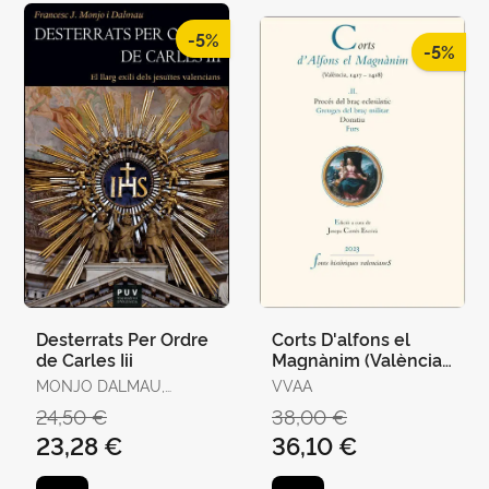
-5%
-5%
Desterrats Per Ordre
Corts D'alfons el
de Carles Iii
Magnànim (València,
1417-1418) Ii
MONJO DALMAU,
VVAA
FRANCESC-JOAN
24,50 €
38,00 €
23,28 €
36,10 €