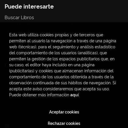
Puede interesarte
Buscar Libros
Trámite compras con cargo a UV
Libros Publicaciones UV
Esta web utiliza cookies propias y de terceros que
Papelería / material oficina
permiten al usuario la navegación a través de una página
Consumo Sostenible
web (técnicas), para el seguimiento y análisis estadístico
del comportamiento de los usuarios (analíticas), que
permiten la gestión de los espacios publicitarios que, en
Contacto
su caso, el editor haya incluido en una página
(publicitarias) y cookies que almacenan información del
C/ Amadeo de Saboya, 4
comportamiento de los usuarios obtenida a través de la
(+34) 963828968
observación continuada de sus hábitos de navegación. Si
acepta este aviso consideraremos que acepta su uso.
latendauv@fundacio.es
Puede obtener más información
aquí
.
Formulario de contacto
Aceptar cookies
2026 ©
LaTendaUV
. Todos los Derechos Reservados |
Trevenque Group
Rechazar cookies