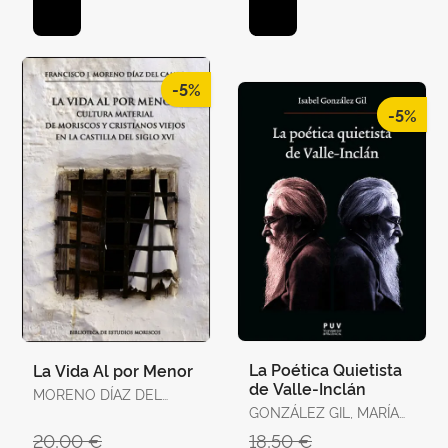
-5%
-5%
La Poética Quietista
La Vida Al por Menor
de Valle-Inclán
MORENO DÍAZ DEL
CAMPO, FRANCISCO J.
GONZÁLEZ GIL, MARÍA
ISABEL
20,00 €
18,50 €