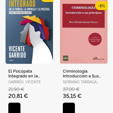
-5%
El Psicópata
Criminología.
Integrado en la
Introducción a Sus
Familia, la Empresa y
Principios
GARRIDO, VICENTE
SERRANO TÁRRAGA,
la Política
MARÍA DOLORES
21,90 €
37,00 €
20,81 €
35,15 €