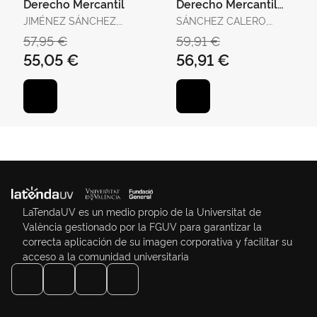
Derecho Mercantil
Derecho Mercantil
(Tomo I)
JIMÉNEZ SÁNCHEZ,
SÁNCHEZ CALERO,
GUILLERMO J. / DÍAZ
FERNANDO
57,95 €
59,91 €
MORENO, ALBERTO /
55,05 €
56,91 €
BAENA BAENA, PEDRO /
CAMACHO DE LOS RIOS,
JAVIER / CRUZ RIVERO,
DIEGO / GUERRERO
LEBRÓN, Mª JES
LaTendaUV es un medio propio de la Universitat de
València gestionado por la FGUV para garantizar la
correcta aplicación de su imagen corporativa y facilitar su
acceso a la comunidad universitaria