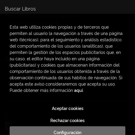
Buscar Libros
Trámite compras con cargo a UV
Libros Publicaciones UV
Esta web utiliza cookies propias y de terceros que
Papelería / material oficina
permiten al usuario la navegación a través de una página
Consumo Sostenible
web (técnicas), para el seguimiento y análisis estadístico
del comportamiento de los usuarios (analíticas), que
permiten la gestión de los espacios publicitarios que, en
Contacto
su caso, el editor haya incluido en una página
(publicitarias) y cookies que almacenan información del
C/ Amadeo de Saboya, 4
comportamiento de los usuarios obtenida a través de la
(+34) 963828968
observación continuada de sus hábitos de navegación. Si
acepta este aviso consideraremos que acepta su uso.
latendauv@fundacio.es
Puede obtener más información
aquí
.
Formulario de contacto
Aceptar cookies
2026 ©
LaTendaUV
. Todos los Derechos Reservados |
Trevenque Group
Rechazar cookies
Configuración