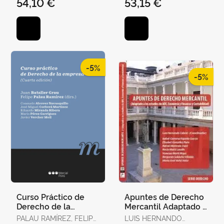
54,10 €
53,15 €
-5%
-5%
Curso Práctico de
Apuntes de Derecho
Derecho de la
Mercantil Adaptado a
Empresa
Estudios de Ade
PALAU RAMÍREZ, FELIPE
LUIS HERNANDO