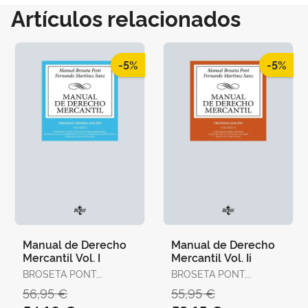
Artículos relacionados
-5%
-5%
Manual de Derecho
Manual de Derecho
Mercantil Vol. I
Mercantil Vol. Ii
BROSETA PONT,
BROSETA PONT,
MANUEL / MARTÍNEZ
MANUEL / MARTÍNEZ
56,95 €
55,95 €
SANZ, FERNANDO
SANZ, FERNANDO