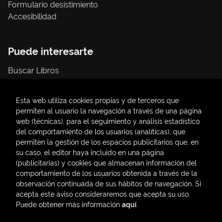
Formulario desistimiento
Accesibilidad
Puede interesarte
Buscar Libros
Trámite compras con cargo a UV
Libros Publicaciones UV
Esta web utiliza cookies propias y de terceros que
Papelería / material oficina
permiten al usuario la navegación a través de una página
Consumo Sostenible
web (técnicas), para el seguimiento y análisis estadístico
del comportamiento de los usuarios (analíticas), que
permiten la gestión de los espacios publicitarios que, en
Contacto
su caso, el editor haya incluido en una página
(publicitarias) y cookies que almacenan información del
C/ Amadeo de Saboya, 4
comportamiento de los usuarios obtenida a través de la
(+34) 963828968
observación continuada de sus hábitos de navegación. Si
acepta este aviso consideraremos que acepta su uso.
latendauv@fundacio.es
Puede obtener más información
aquí
.
Formulario de contacto