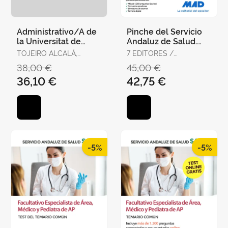
Administrativo/A de
Pinche del Servicio
la Universitat de
Andaluz de Salud.
València. Temario,
Temario Específico
TOJEIRO ALCALÁ,
7 EDITORES /
Test y Supuestos
CARLOS
GONZÁLEZ RABANAL,
38,00 €
45,00 €
Prácti
JOSÉ MANUEL /
36,10 €
42,75 €
SERRANO BARCENA,
ANA MARÍA /
GONZÁLEZ CABALLERO,
MARTA
-5%
-5%