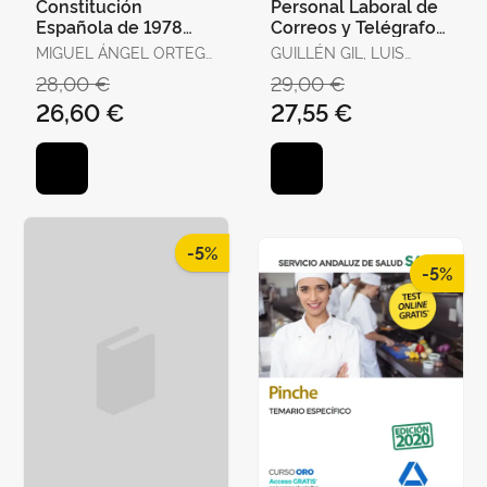
Constitución
Personal Laboral de
Española de 1978
Correos y Telégrafos.
para Oposiciones.
Temario Volumen 1
MIGUEL ÁNGEL ORTEGA
GUILLÉN GIL, LUIS
Test Ordenados por
PALOP
IGNACIO / FORUM DE
28,00 €
29,00 €
Artículos, Re
DE CATALUNYA /
26,60 €
27,55 €
GUILLEN DIAZ,
LOURDES ALEJANDRA
-5%
-5%