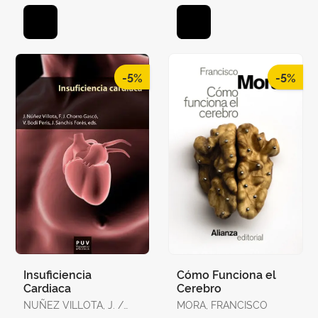
-5%
-5%
Insuficiencia
Cómo Funciona el
Cardiaca
Cerebro
NUÑEZ VILLOTA, J. /
MORA, FRANCISCO
CHORRO GASCO, F.J.