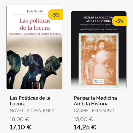
-5%
-5%
Las Políticas de la
Pensar la Medicina
Locura
Amb la Història
NOVELLA GAYA, ENRIC
CARMEL FERRAGUD
JOSEP
DOMINGO I JOSÉ
18,00 €
15,00 €
RAMÓN BERTOMEU
17,10 €
14,25 €
SÁNCHEZ