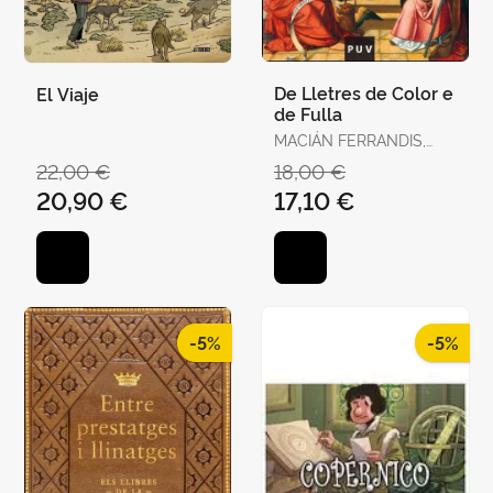
De Lletres de Color e
El Viaje
de Fulla
MACIÁN FERRANDIS,
JULIO
22,00 €
18,00 €
20,90 €
17,10 €
-5%
-5%