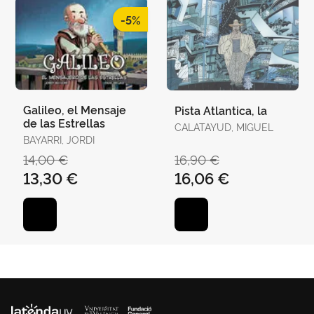
-5%
Galileo, el Mensaje
Pista Atlantica, la
de las Estrellas
CALATAYUD, MIGUEL
BAYARRI, JORDI
14,00 €
16,90 €
13,30 €
16,06 €