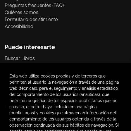
Preguntas frecuentes (FAQ)
Quiénes somos
Formulario desistimiento
Accesibilidad
Puede interesarte
Buscar Libros
Trámite compras con cargo a UV
Libros Publicaciones UV
Esta web utiliza cookies propias y de terceros que
Papelería / material oficina
permiten al usuario la navegación a través de una página
Consumo Sostenible
web (técnicas), para el seguimiento y análisis estadístico
del comportamiento de los usuarios (analíticas), que
permiten la gestión de los espacios publicitarios que, en
Contacto
su caso, el editor haya incluido en una página
(publicitarias) y cookies que almacenan información del
C/ Amadeo de Saboya, 4
comportamiento de los usuarios obtenida a través de la
(+34) 963828968
observación continuada de sus hábitos de navegación. Si
acepta este aviso consideraremos que acepta su uso.