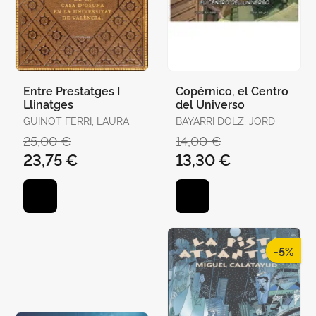
Entre Prestatges I
Copérnico, el Centro
Llinatges
del Universo
GUINOT FERRI, LAURA
BAYARRI DOLZ, JORD
25,00 €
14,00 €
23,75 €
13,30 €
-5%