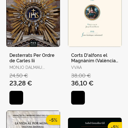
Desterrats Per Ordre
Corts D'alfons el
de Carles Iii
Magnànim (València,
1417-1418) Ii
MONJO DALMAU,
VVAA
FRANCESC-JOAN
24,50 €
38,00 €
23,28 €
36,10 €
-5%
-5%