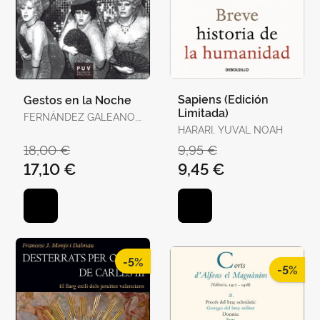
Sapiens (Edición
Gestos en la Noche
Limitada)
FERNÁNDEZ GALEANO,
JAVIER
HARARI, YUVAL NOAH
18,00 €
9,95 €
17,10 €
9,45 €
-5%
-5%