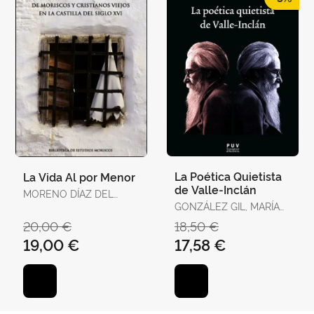
La Poética Quietista
La Vida Al por Menor
de Valle-Inclán
MORENO DÍAZ DEL
CAMPO, FRANCISCO J.
GONZÁLEZ GIL, MARÍA
ISABEL
20,00 €
18,50 €
19,00 €
17,58 €