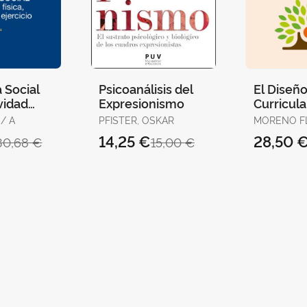
a Social
Psicoanálisis del
El Diseñ
ividad
Expresionismo
Curricul
ck)
Puente e
CASTILLO, I. / A
PFISTER, OSKAR
MORENO F
Universi
JOAQUÍN
14,25 €
28,50 
30,68 €
15,00 €
Socieda