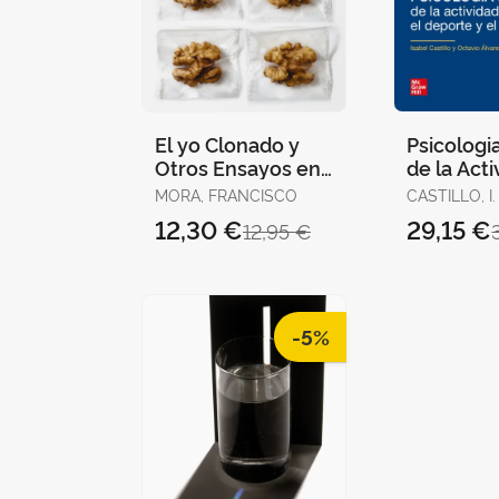
El yo Clonado y
Psicologi
Otros Ensayos en
de la Act
Neurociencia
Fisica (Pa
MORA, FRANCISCO
12,30 €
29,15 €
12,95 €
-5%