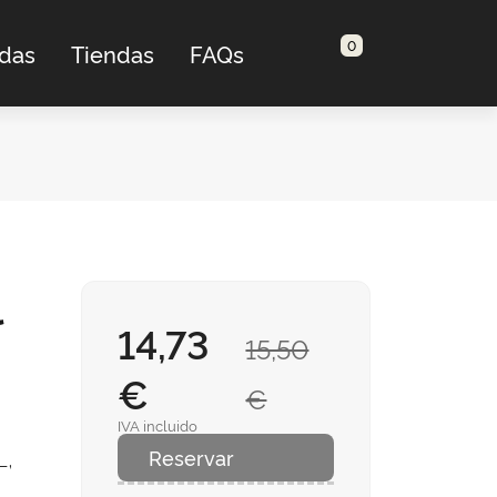
0
adas
Tiendas
FAQs
l
14,73
15,50
€
€
IVA incluido
L,
Reservar