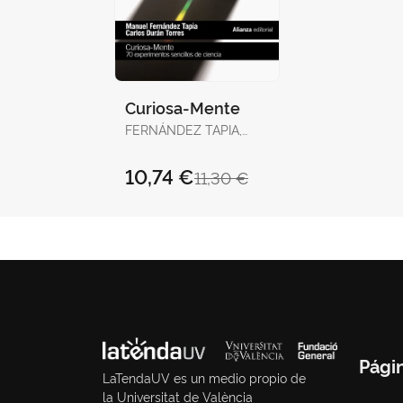
Curiosa-Mente
FERNÁNDEZ TAPIA,
MANUEL / DURÁN
TORRES, CARLOS
10,74 €
11,30 €
Pági
LaTendaUV es un medio propio de
la Universitat de València