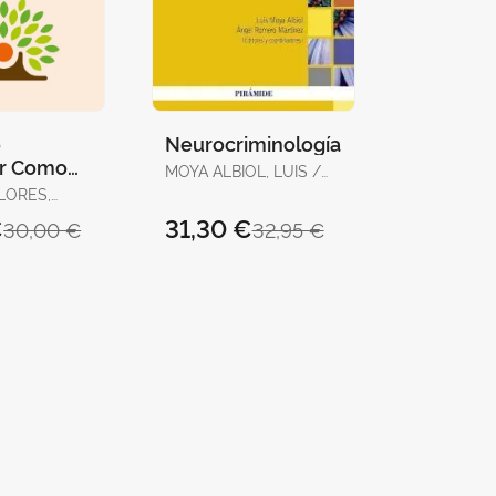
o
Neurocriminología
ar Como
MOYA ALBIOL, LUIS /
ntre
ROMERO MARTÍNEZ,
LORES,
dad y
ÁNGEL
€
31,30 €
30,00 €
32,95 €
d