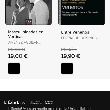
Masculinidades en
Entre Venenos
Vertical
FERRAGUD DOMINGO,
JIMÉNEZ AGUILAR,
CARMEL / BERTOMEU
FRANCISCO
SÁNCHEZ, JOSÉ RAMÓN
20,00 €
20,95 €
19,00 €
19,90 €
LaTendaUV es un medio propio de la Universitat de