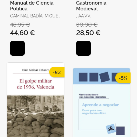
Manual de Ciencia
Gastronomia
Política
Medieval
CAMINAL BADÍA, MIQUEL
, AA.VV.
/ TORRENS, XAVIER / R.
46,95 €
30,00 €
AGUILERA DE PRAT,
44,60 €
28,50 €
CESÁREO / AHEDO,
IGOR / ÁLVAREZ,
GEMMA / ANTÓN, JOAN
/ BAQUÉS, JOSEP /
BREITENSTEIN, SO
-5%
-5%