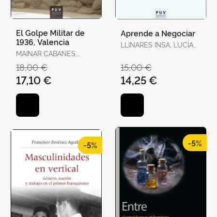
El Golpe Militar de
Aprende a Negociar
1936, Valencia
LLINARES INSA, LUCÍA
MAINAR CABANES,
INMACULADA /
ELADI
GONZÁLEZ NAVARRO,
18,00 €
15,00 €
PILAR
17,10 €
14,25 €
-5%
-5%