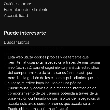
Quiénes somos
Formulario desistimiento
Accesibilidad
Puede interesarte
Buscar Libros
Trámite compras con cargo a UV
Libros Publicaciones UV
Esta web utiliza cookies propias y de terceros que
Papelería / material oficina
permiten al usuario la navegación a través de una página
Consumo Sostenible
web (técnicas), para el seguimiento y análisis estadístico
del comportamiento de los usuarios (analíticas), que
permiten la gestión de los espacios publicitarios que, en
Contacto
su caso, el editor haya incluido en una página
(publicitarias) y cookies que almacenan información del
C/ Amadeo de Saboya, 4
comportamiento de los usuarios obtenida a través de la
(+34) 963828968
observación continuada de sus hábitos de navegación. Si
acepta este aviso consideraremos que acepta su uso.
latendauv@fundacio.es
Puede obtener más información
aquí
.