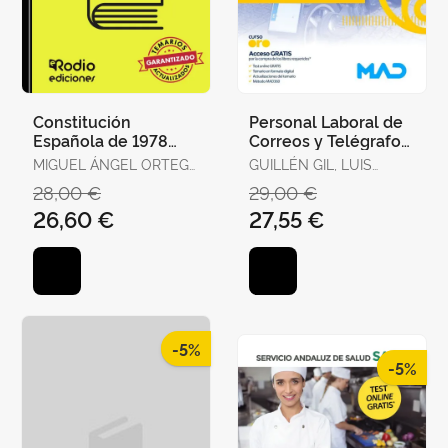
Constitución
Personal Laboral de
Española de 1978
Correos y Telégrafos.
para Oposiciones.
Temario Volumen 1
MIGUEL ÁNGEL ORTEGA
GUILLÉN GIL, LUIS
Test Ordenados por
PALOP
IGNACIO / FORUM DE
28,00 €
29,00 €
Artículos, Re
DE CATALUNYA /
26,60 €
27,55 €
GUILLEN DIAZ,
LOURDES ALEJANDRA
-5%
-5%