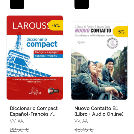
-5%
-5%
Diccionario Compact
Nuovo Contatto B1
Español-Francés /
(Libro + Audio Online)
Français-Espagnol
VV. AA.
VV. AA.
22,50 €
48,45 €