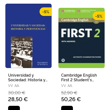
-5%
-5%
Universidad y
Cambridge English
Sociedad: Historia y
First 2 Student's
Pervivencias
Book With Answers
VV. AA.
VV. AA.
And Audio
30,00 €
52,90 €
28,50 €
50,26 €