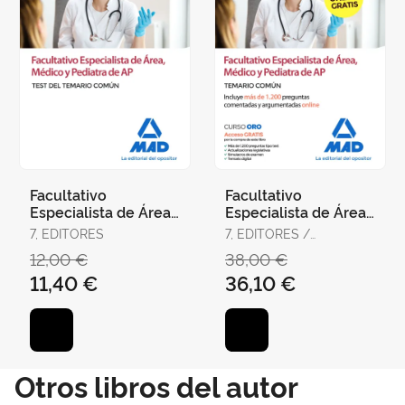
Facultativo
Facultativo
Especialista de Área,
Especialista de Área,
Médico y Pediatra de
Médico y Pediatra de
7, EDITORES
7, EDITORES /
Atención Primaria del
Atención Primaria del
RODRÍGUEZ RIVERA,
12,00 €
38,00 €
Ser
Ser
FRANCISCO ENRIQUE /
11,40 €
36,10 €
GÓMEZ MARTÍNEZ,
DOMINGO / GUERRERO
ARROYO, JOSÉ
Otros libros del autor