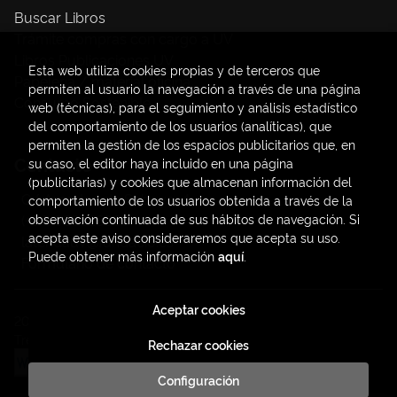
Buscar Libros
Trámite compras con cargo a UV
Libros Publicaciones UV
Esta web utiliza cookies propias y de terceros que
Papelería / material oficina
permiten al usuario la navegación a través de una página
Consumo Sostenible
web (técnicas), para el seguimiento y análisis estadístico
del comportamiento de los usuarios (analíticas), que
permiten la gestión de los espacios publicitarios que, en
Contacto
su caso, el editor haya incluido en una página
(publicitarias) y cookies que almacenan información del
C/ Amadeo de Saboya, 4
comportamiento de los usuarios obtenida a través de la
(+34) 963828968
observación continuada de sus hábitos de navegación. Si
acepta este aviso consideraremos que acepta su uso.
latendauv@fundacio.es
Puede obtener más información
aquí
.
Formulario de contacto
Aceptar cookies
2026 ©
LaTendaUV
. Todos los Derechos Reservados |
Trevenque Group
Rechazar cookies
Configuración