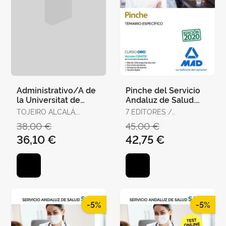
Administrativo/A de
Pinche del Servicio
la Universitat de
Andaluz de Salud.
València. Temario,
Temario Específico
TOJEIRO ALCALÁ,
7 EDITORES /
Test y Supuestos
CARLOS
GONZÁLEZ RABANAL,
38,00 €
45,00 €
Prácti
JOSÉ MANUEL /
36,10 €
42,75 €
SERRANO BARCENA,
ANA MARÍA /
GONZÁLEZ CABALLERO,
MARTA
-5%
-5%