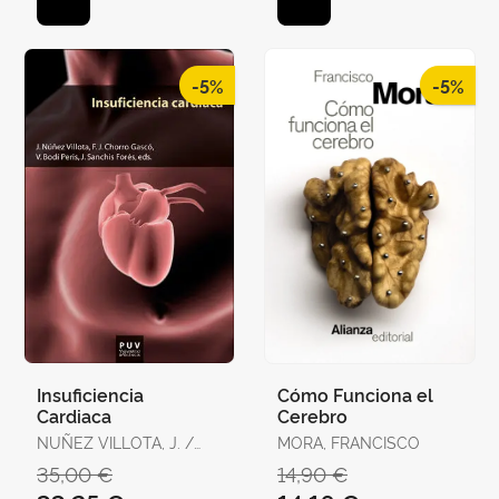
-5%
-5%
Insuficiencia
Cómo Funciona el
Cardiaca
Cerebro
NUÑEZ VILLOTA, J. /
MORA, FRANCISCO
CHORRO GASCO, F.J.
35,00 €
14,90 €