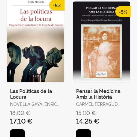
-5%
-5%
Las Políticas de la
Pensar la Medicina
Locura
Amb la Història
NOVELLA GAYA, ENRIC
CARMEL FERRAGUD
JOSEP
DOMINGO I JOSÉ
18,00 €
15,00 €
RAMÓN BERTOMEU
17,10 €
14,25 €
SÁNCHEZ