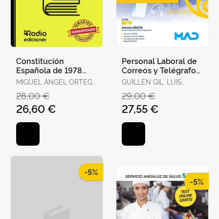
Constitución
Personal Laboral de
Española de 1978
Correos y Telégrafos.
para Oposiciones.
Temario Volumen 1
MIGUEL ÁNGEL ORTEGA
GUILLÉN GIL, LUIS
Test Ordenados por
PALOP
IGNACIO / FORUM DE
28,00 €
29,00 €
Artículos, Re
DE CATALUNYA /
26,60 €
27,55 €
GUILLEN DIAZ,
LOURDES ALEJANDRA
-5%
-5%