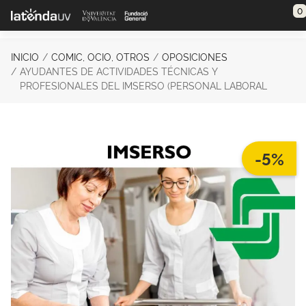
Saltar al contenido principal
0
INICIO
COMIC, OCIO, OTROS
OPOSICIONES
AYUDANTES DE ACTIVIDADES TÉCNICAS Y
PROFESIONALES DEL IMSERSO (PERSONAL LABORAL
-5%