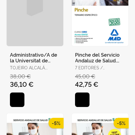
Administrativo/A de
Pinche del Servicio
la Universitat de
Andaluz de Salud.
València. Temario,
Temario Específico
TOJEIRO ALCALÁ,
7 EDITORES /
Test y Supuestos
CARLOS
GONZÁLEZ RABANAL,
38,00 €
45,00 €
Prácti
JOSÉ MANUEL /
36,10 €
42,75 €
SERRANO BARCENA,
ANA MARÍA /
GONZÁLEZ CABALLERO,
MARTA
-5%
-5%