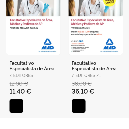
Facultativo
Facultativo
Especialista de Área,
Especialista de Área,
Médico y Pediatra de
Médico y Pediatra de
7, EDITORES
7, EDITORES /
Atención Primaria del
Atención Primaria del
RODRÍGUEZ RIVERA,
12,00 €
38,00 €
Ser
Ser
FRANCISCO ENRIQUE /
11,40 €
36,10 €
GÓMEZ MARTÍNEZ,
DOMINGO / GUERRERO
ARROYO, JOSÉ