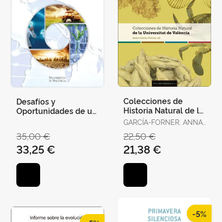
Colecciones de
Desafíos y
Historia Natural de la
Oportunidades de un
Universitat de
Mundo en Transición.
GARCÍA-FORNER, ANNA
València
(ED.)
35,00 €
22,50 €
33,25 €
21,38 €
-5%