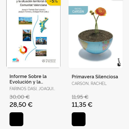
-5%
Informe Sobre la
Primavera Silenciosa
Evolución y la
CARSON, RACHEL
Situación Territorial
FARINOS DASI, JOAQUIN
de la Comunitat
/ PEIRÓ, ENRIQUE (ED.)
30,00 €
11,95 €
Valenciana
28,50 €
11,35 €