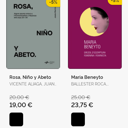
-5%
Rosa, Niño y Abeto
Maria Beneyto
VICENTE ALIAGA, JUAN
BALLESTER ROCA,
/ CLEMINSON, RICHARD
JOSEP
/ PERAL, EMILIO
20,00 €
25,00 €
19,00 €
23,75 €