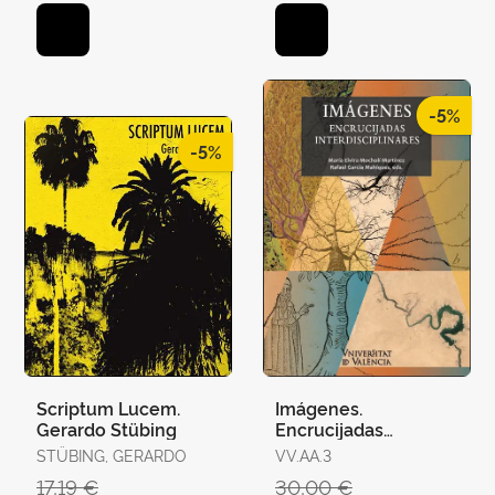
GARCÉS, MARIA JOSEP
-5%
-5%
Scriptum Lucem.
Imágenes.
Gerardo Stübing
Encrucijadas
Interdisciplinares
STÜBING, GERARDO
VV.AA.3
17,19 €
30,00 €