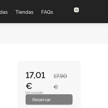
0
adas
Tiendas
FAQs
17,01
17,90
€
€
IVA incluido
Reservar