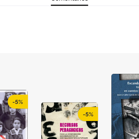
-5%
-5%