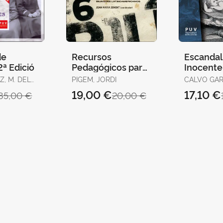
de
Recursos
Escandali
2ª Edició
Pedagógicos para
Inocente
la Intervención
Z, M. DEL
PIGEM, JORDI
CALVO GAR
Socioeducativa en
LEONARDO
19,00 €
17,10 €
35,00 €
20,00 €
LANCA
Contextos
JOSÉ / ALCANTUD
DÍAZ, MARÍ
Intercultu