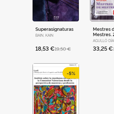
Superasignaturas
Mestres 
Mestres. 
BAIN, KAIN
AGULLÓ DÍA
CARMEN / JUAN
18,53 €
33,25 €
19,50 €
AGULLÓ, B
-5%