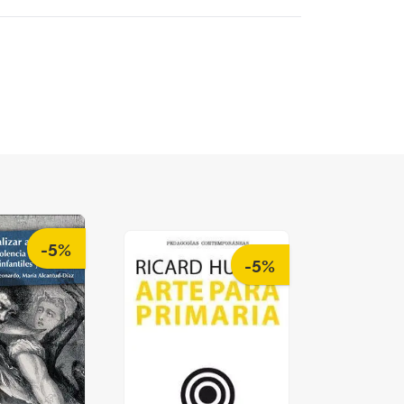
-5%
-5%