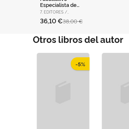
Especialista de
Área, Médico y
7, EDITORES /
Pediatra de
RODRÍGUEZ RIVERA,
36,10 €
38,00 €
Atención Primaria
FRANCISCO ENRIQUE /
GÓMEZ MARTÍNEZ,
del Ser
DOMINGO /
Otros libros del autor
GUERRERO ARROYO,
JOSÉ
-5%