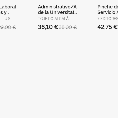
Laboral
Administrativo/A
Pinche d
s y
de la Universitat
Servicio
s.
de València.
de Salud
, LUIS
TOJEIRO ALCALÁ,
7 EDITORES 
Volumen
Temario, Test y
Específi
CARLOS
GONZÁLEZ 
36,10 €
42,75 
29,00 €
38,00 €
YA /
Supuestos Prácti
JOSÉ MANU
AZ,
SERRANO 
LEJANDRA
ANA MARÍA 
GONZÁLEZ
CABALLERO