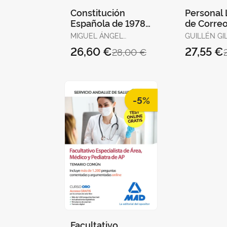
Constitución
Personal 
Española de 1978
de Correo
para Oposiciones.
Telégrafo
MIGUEL ÁNGEL
GUILLÉN GIL
Test Ordenados
Temario 
ORTEGA PALOP
IGNACIO / FORUM DE
26,60 €
27,55 €
28,00 €
por Artículos, Re
1
DE CATALUN
GUILLEN DI
LOURDES A
-5%
Facultativo