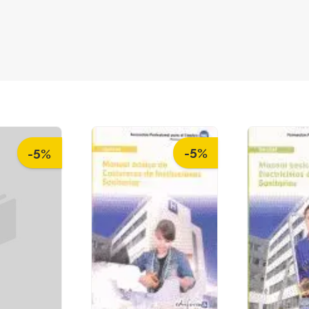
-5%
-5%