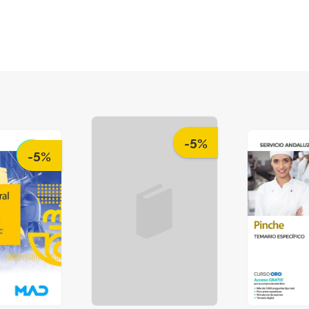
-5%
-5%