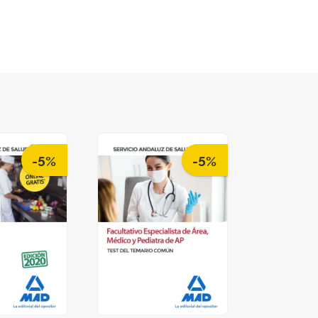
-5%
-5%