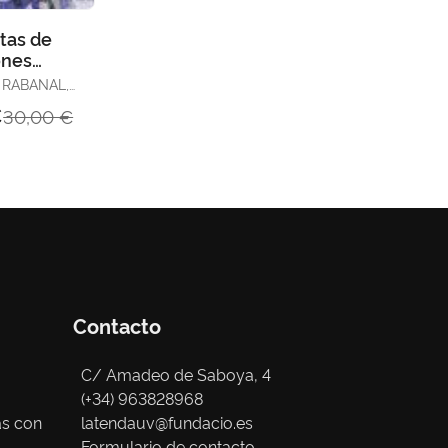
stas de
ones
s
RABANAL,
UEL
€
30,00 €
Contacto
C/ Amadeo de Saboya, 4
(+34) 963828968
as con
latendauv@fundacio.es
Formulario de contacto