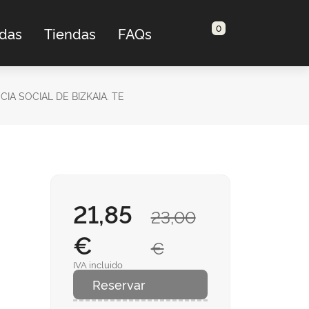
0
adas
Tiendas
FAQs
A SOCIAL DE BIZKAIA. TE
21,85
23,00
€
€
IVA incluido
Reservar