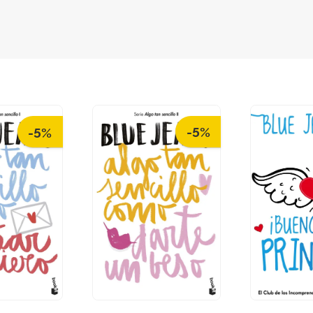
-5%
-5%