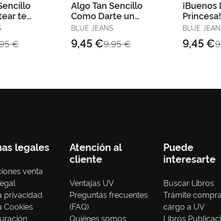
Sencillo
Algo Tan Sencillo
¡Buenos 
ear te
Como Darte un
Princesa
Beso
S
BLUE JEANS
BLUE JEAN
9,45 €
9,45 €
,95 €
9,95 €
9
nas legales
Atención al
Puede
cliente
interesarte
iones venta
legal
Ventajas UV
Buscar Libros
ca privacidad
Preguntas frecuentes
Trámite compr
ca Cookies
(FAQ)
cargo a UV
uración
Quiénes somos
Libros Publicac