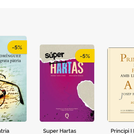
-5%
-5%
tria
Super Hartas
Principi 