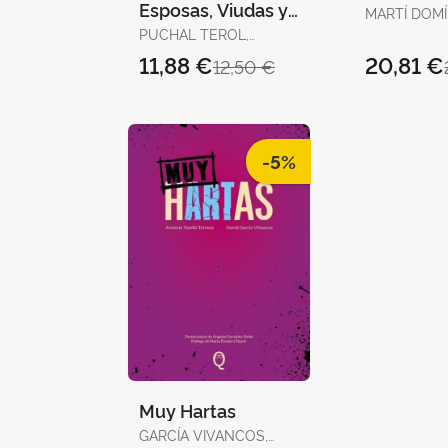
Esposas, Viudas y
MARTÍ DOM
Prostitutas en la
MARTÍ DOM
PUCHAL TEROL,
Escena Victoriana
VICTORIA
11,88 €
20,81 €
12,50 €
-5%
Muy Hartas
GARCÍA VIVANCOS,