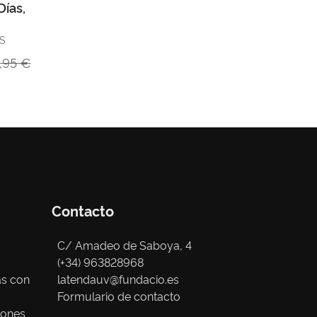
Días,
!
S
,95 €
Contacto
C/ Amadeo de Saboya, 4
(+34) 963828968
as con
latendauv@fundacio.es
Formulario de contacto
iones