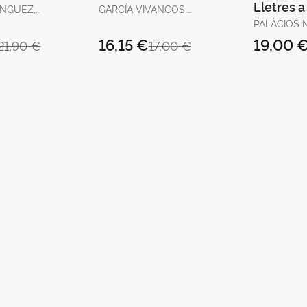
Lletres a
ÍNGUEZ,
GARCÍA VIVANCOS,
ÍNGUEZ
DAVID / TORELLÓ
PALÀCIOS 
TORRENS, ANTÒNIA
JOSEP
16,15 €
19,00 
21,90 €
17,00 €