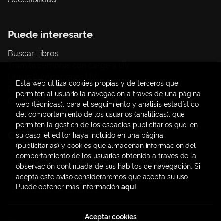
Puede interesarte
Buscar Libros
Trámite compras con cargo a UV
Libros Publicaciones UV
Esta web utiliza cookies propias y de terceros que
Papelería / material oficina
permiten al usuario la navegación a través de una página
Consumo Sostenible
web (técnicas), para el seguimiento y análisis estadístico
del comportamiento de los usuarios (analíticas), que
permiten la gestión de los espacios publicitarios que, en
Contacto
su caso, el editor haya incluido en una página
(publicitarias) y cookies que almacenan información del
C/ Amadeo de Saboya, 4
comportamiento de los usuarios obtenida a través de la
(+34) 963828968
observación continuada de sus hábitos de navegación. Si
acepta este aviso consideraremos que acepta su uso.
latendauv@fundacio.es
Puede obtener más información
aquí
.
Formulario de contacto
Aceptar cookies