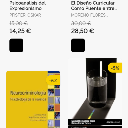
Psicoanálisis del
El Diseño Curricular
Expresionismo
Como Puente entre
Universidad y
PFISTER, OSKAR
MORENO FLORES,
Sociedad
JOAQUÍN
15,00 €
30,00 €
14,25 €
28,50 €
-5%
-5%