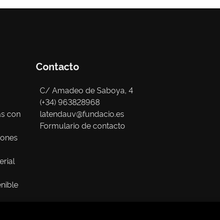
Contacto
C/ Amadeo de Saboya, 4
(+34) 963828968
as con
latendauv@fundacio.es
Formulario de contacto
iones
erial
nible