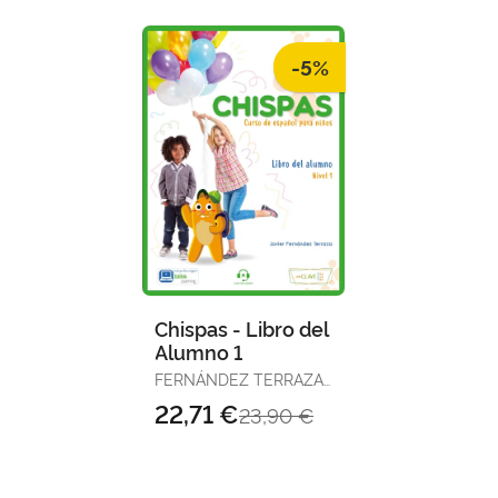
-5%
Chispas - Libro del
Alumno 1
FERNÁNDEZ TERRAZA,
JAVIER
22,71 €
23,90 €