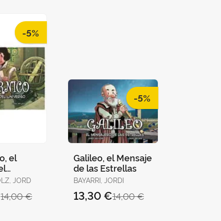
-5%
-5%
, el
Galileo, el Mensaje
el
de las Estrellas
OLZ, JORD
BAYARRI, JORDI
€
13,30 €
14,00 €
14,00 €