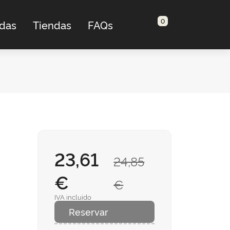
0
adas
Tiendas
FAQs
23,61
24,85
€
€
IVA incluido
Reservar