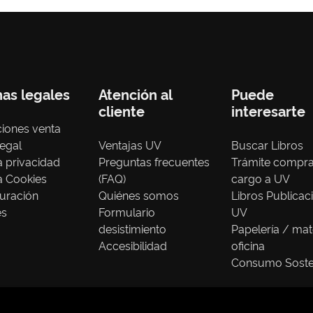
nas legales
Atención al
Puede
cliente
interesarte
iones venta
legal
Ventajas UV
Buscar Libros
ca privacidad
Preguntas frecuentes
Trámite compr
ca Cookies
(FAQ)
cargo a UV
uración
Quiénes somos
Libros Publicac
es
Formulario
UV
desistimiento
Papelería / mat
Accesibilidad
oficina
Consumo Soste