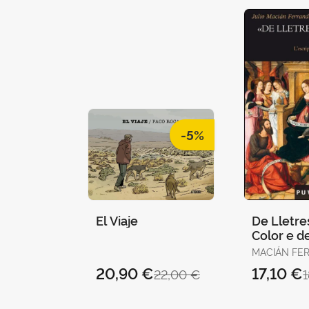
-5%
El Viaje
De Lletre
Color e de
MACIÁN FER
JULIO
20,90 €
17,10 €
22,00 €