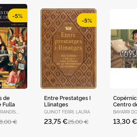
-5%
-5%
s de
Entre Prestatges I
Copérnico
 Fulla
Llinatges
Centro d
Universo
RANDIS,
GUINOT FERRI, LAURA
BAYARRI D
23,75 €
13,30 
18,00 €
25,00 €