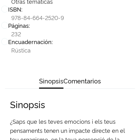
Otras temáticas
ISBN:
978-84-664-2520-9
Páginas:
232
Encuadernación:
Rústica
Sinopsis
Comentarios
Sinopsis
¿Saps que les teves emocions i els teus
pensaments tenen un impacte directe en el
teu organisme, en la teva percepció de la