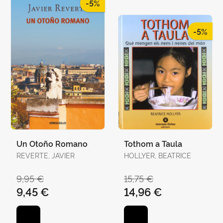
-5%
-5%
Un Otoño Romano
Tothom a Taula
REVERTE, JAVIER
HOLLYER, BEATRICE
9,95 €
15,75 €
9,45 €
14,96 €