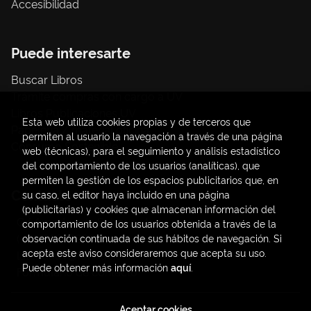
Accesibilidad
Puede interesarte
Buscar Libros
Trámite compras con cargo a UV
Libros Publicaciones UV
Esta web utiliza cookies propias y de terceros que
Papelería / material oficina
permiten al usuario la navegación a través de una página
Consumo Sostenible
web (técnicas), para el seguimiento y análisis estadístico
del comportamiento de los usuarios (analíticas), que
permiten la gestión de los espacios publicitarios que, en
Contacto
su caso, el editor haya incluido en una página
(publicitarias) y cookies que almacenan información del
C/ Amadeo de Saboya, 4
comportamiento de los usuarios obtenida a través de la
(+34) 963828968
observación continuada de sus hábitos de navegación. Si
acepta este aviso consideraremos que acepta su uso.
latendauv@fundacio.es
Puede obtener más información
aquí
.
Formulario de contacto
Aceptar cookies