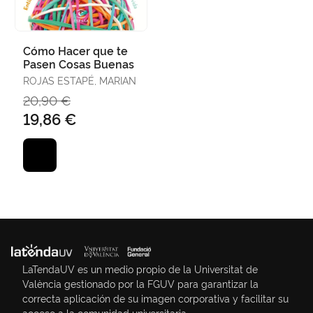
Cómo Hacer que te
Pasen Cosas Buenas
ROJAS ESTAPÉ, MARIAN
20,90 €
19,86 €
LaTendaUV es un medio propio de la Universitat de
València gestionado por la FGUV para garantizar la
correcta aplicación de su imagen corporativa y facilitar su
acceso a la comunidad universitaria