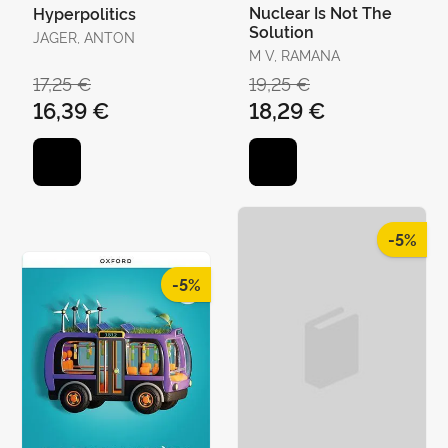
Nuclear Is Not The
Hyperpolitics
Solution
JAGER, ANTON
M V, RAMANA
17,25 €
19,25 €
16,39 €
18,29 €
-5%
-5%