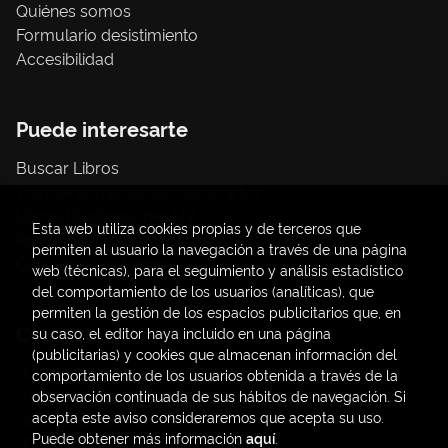
Quiénes somos
Formulario desistimiento
Accesibilidad
Puede interesarte
Buscar Libros
Trámite compras con cargo a UV
Libros Publicaciones UV
Esta web utiliza cookies propias y de terceros que
Papelería / material oficina
permiten al usuario la navegación a través de una página
Consumo Sostenible
web (técnicas), para el seguimiento y análisis estadístico
del comportamiento de los usuarios (analíticas), que
permiten la gestión de los espacios publicitarios que, en
Contacto
su caso, el editor haya incluido en una página
(publicitarias) y cookies que almacenan información del
C/ Amadeo de Saboya, 4
comportamiento de los usuarios obtenida a través de la
(+34) 963828968
observación continuada de sus hábitos de navegación. Si
acepta este aviso consideraremos que acepta su uso.
latendauv@fundacio.es
Puede obtener más información
aquí
.
Formulario de contacto