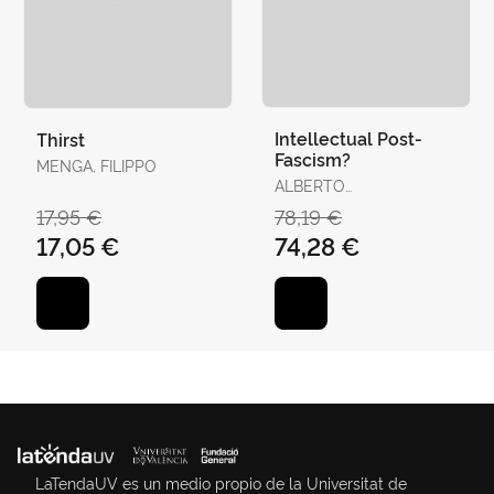
Intellectual Post-
Thirst
Fascism?
MENGA, FILIPPO
ALBERTO
SPEKTOROWSKI
17,95 €
78,19 €
17,05 €
74,28 €
LaTendaUV es un medio propio de la Universitat de