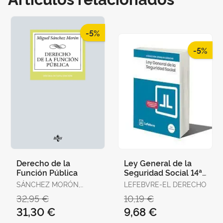
-5%
-5%
Derecho de la
Ley General de la
Función Pública
Seguridad Social 14ª
Edc. 2025
SÁNCHEZ MORÓN,
LEFEBVRE-EL DERECHO
MIGUEL
32,95 €
10,19 €
31,30 €
9,68 €