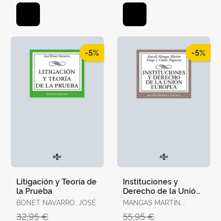
-5%
-5%
Litigación y Teoría de
Instituciones y
la Prueba
Derecho de la Unión
Europea
BONET NAVARRO, JOSÉ
MANGAS MARTÍN,
ARACELI / LIÑÁN
32,95 €
55,95 €
NOGUERAS, DIEGO J.