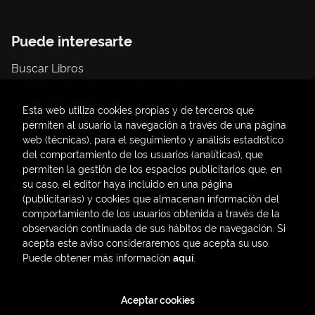
Puede interesarte
Buscar Libros
Trámite compras con cargo a UV
Libros Publicaciones UV
Esta web utiliza cookies propias y de terceros que
Papelería / material oficina
permiten al usuario la navegación a través de una página
Consumo Sostenible
web (técnicas), para el seguimiento y análisis estadístico
del comportamiento de los usuarios (analíticas), que
permiten la gestión de los espacios publicitarios que, en
Contacto
su caso, el editor haya incluido en una página
(publicitarias) y cookies que almacenan información del
C/ Amadeo de Saboya, 4
comportamiento de los usuarios obtenida a través de la
(+34) 963828968
observación continuada de sus hábitos de navegación. Si
acepta este aviso consideraremos que acepta su uso.
latendauv@fundacio.es
Puede obtener más información
aquí
.
Formulario de contacto
Aceptar cookies
2026 ©
LaTendaUV
. Todos los Derechos Reservados |