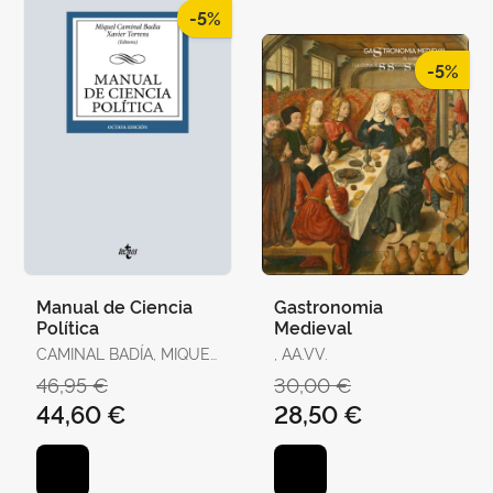
-5%
-5%
Manual de Ciencia
Gastronomia
Política
Medieval
CAMINAL BADÍA, MIQUEL
, AA.VV.
/ TORRENS, XAVIER / R.
46,95 €
30,00 €
AGUILERA DE PRAT,
44,60 €
28,50 €
CESÁREO / AHEDO,
IGOR / ÁLVAREZ,
GEMMA / ANTÓN, JOAN
/ BAQUÉS, JOSEP /
BREITENSTEIN, SO