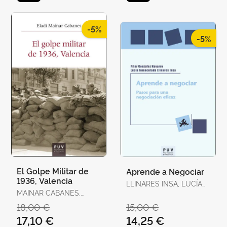
-5%
-5%
El Golpe Militar de
Aprende a Negociar
1936, Valencia
LLINARES INSA, LUCÍA
MAINAR CABANES,
INMACULADA /
ELADI
GONZÁLEZ NAVARRO,
18,00 €
15,00 €
PILAR
17,10 €
14,25 €