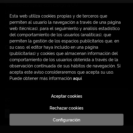
Trámite compras con cargo a UV
Libros Publicaciones UV
Esta web utiliza cookies propias y de terceros que
Papelería / material oficina
permiten al usuario la navegación a través de una página
Consumo Sostenible
web (técnicas), para el seguimiento y análisis estadístico
del comportamiento de los usuarios (analíticas), que
permiten la gestión de los espacios publicitarios que, en
Contacto
su caso, el editor haya incluido en una página
(publicitarias) y cookies que almacenan información del
C/ Amadeo de Saboya, 4
comportamiento de los usuarios obtenida a través de la
(+34) 963828968
observación continuada de sus hábitos de navegación. Si
acepta este aviso consideraremos que acepta su uso.
latendauv@fundacio.es
Puede obtener más información
aquí
.
Formulario de contacto
Aceptar cookies
2026 ©
LaTendaUV
. Todos los Derechos Reservados |
Trevenque Group
Rechazar cookies
Configuración