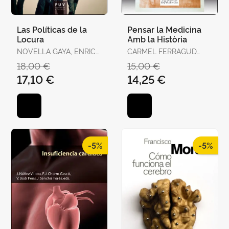
Las Políticas de la
Pensar la Medicina
Locura
Amb la Història
NOVELLA GAYA, ENRIC
CARMEL FERRAGUD
JOSEP
DOMINGO I JOSÉ
18,00 €
15,00 €
RAMÓN BERTOMEU
17,10 €
14,25 €
SÁNCHEZ
-5%
-5%