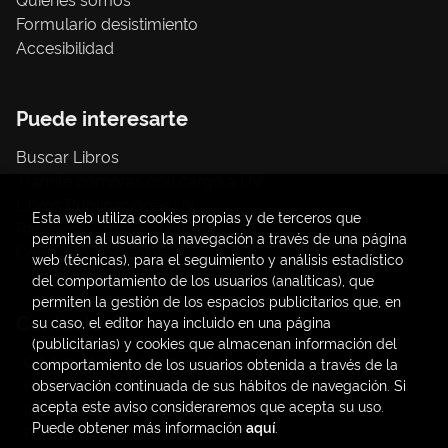
Formulario desistimiento
Accesibilidad
Puede interesarte
Buscar Libros
Trámite compras con cargo a UV
Libros Publicaciones UV
Esta web utiliza cookies propias y de terceros que
Papelería / material oficina
permiten al usuario la navegación a través de una página
Consumo Sostenible
web (técnicas), para el seguimiento y análisis estadístico
del comportamiento de los usuarios (analíticas), que
permiten la gestión de los espacios publicitarios que, en
Contacto
su caso, el editor haya incluido en una página
(publicitarias) y cookies que almacenan información del
C/ Amadeo de Saboya, 4
comportamiento de los usuarios obtenida a través de la
(+34) 963828968
observación continuada de sus hábitos de navegación. Si
acepta este aviso consideraremos que acepta su uso.
latendauv@fundacio.es
Puede obtener más información
aquí
.
Formulario de contacto