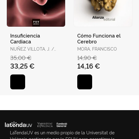
Insuficiencia
Cómo Funciona el
Cardiaca
Cerebro
NUÑEZ VILLOTA, J. /
MORA, FRANCISCO
CHORRO GASCO, F.J.
35,00 €
14,90 €
33,25 €
14,16 €
LaTendaUV es un medio propio de la Universitat de
València gestionado por la FGUV para garantizar la