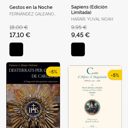
Sapiens (Edición
Gestos en la Noche
Limitada)
FERNÁNDEZ GALEANO,
JAVIER
HARARI, YUVAL NOAH
18,00 €
9,95 €
17,10 €
9,45 €
-5%
-5%