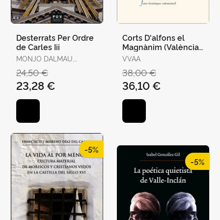
Desterrats Per Ordre
Corts D'alfons el
de Carles Iii
Magnànim (València,
1417-1418) Ii
MONJO DALMAU,
VVAA
FRANCESC-JOAN
24,50 €
38,00 €
23,28 €
36,10 €
-5%
-5%