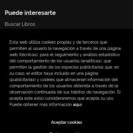
Puede interesarte
Buscar Libros
Trámite compras con cargo a UV
Libros Publicaciones UV
Esta web utiliza cookies propias y de terceros que
Papelería / material oficina
permiten al usuario la navegación a través de una página
Consumo Sostenible
web (técnicas), para el seguimiento y análisis estadístico
del comportamiento de los usuarios (analíticas), que
permiten la gestión de los espacios publicitarios que, en
Contacto
su caso, el editor haya incluido en una página
(publicitarias) y cookies que almacenan información del
C/ Amadeo de Saboya, 4
comportamiento de los usuarios obtenida a través de la
(+34) 963828968
observación continuada de sus hábitos de navegación. Si
acepta este aviso consideraremos que acepta su uso.
latendauv@fundacio.es
Puede obtener más información
aquí
.
Formulario de contacto
Aceptar cookies
2026 ©
LaTendaUV
. Todos los Derechos Reservados |
Trevenque Group