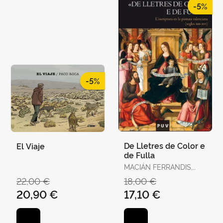
-5%
-5%
De Lletres de Color e
El Viaje
de Fulla
MACIÁN FERRANDIS,
JULIO
22,00 €
18,00 €
20,90 €
17,10 €