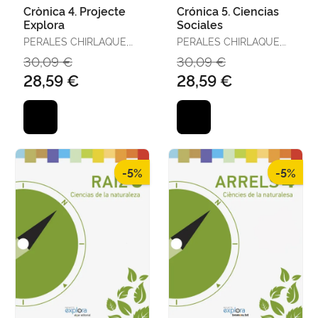
Crònica 4. Projecte
Crónica 5. Ciencias
Explora
Sociales
PERALES CHIRLAQUE,
PERALES CHIRLAQUE,
JOSUÉ
JOSUÉ
30,09 €
30,09 €
28,59 €
28,59 €
-5%
-5%