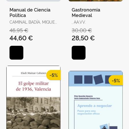
Manual de Ciencia
Gastronomia
Política
Medieval
CAMINAL BADÍA, MIQUEL
, AA.VV.
/ TORRENS, XAVIER / R.
46,95 €
30,00 €
AGUILERA DE PRAT,
44,60 €
28,50 €
CESÁREO / AHEDO,
IGOR / ÁLVAREZ,
GEMMA / ANTÓN, JOAN
/ BAQUÉS, JOSEP /
BREITENSTEIN, SO
-5%
-5%