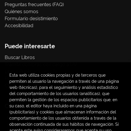
Preguntas frecuentes (FAQ)
Quiénes somos
Formulario desistimiento
Accesibilidad
Puede interesarte
Buscar Libros
Trámite compras con cargo a UV
Libros Publicaciones UV
Esta web utiliza cookies propias y de terceros que
Papelería / material oficina
permiten al usuario la navegación a través de una página
Consumo Sostenible
web (técnicas), para el seguimiento y análisis estadístico
del comportamiento de los usuarios (analíticas), que
permiten la gestión de los espacios publicitarios que, en
Contacto
su caso, el editor haya incluido en una página
(publicitarias) y cookies que almacenan información del
C/ Amadeo de Saboya, 4
comportamiento de los usuarios obtenida a través de la
(+34) 963828968
observación continuada de sus hábitos de navegación. Si
acepta este aviso consideraremos que acepta su uso.