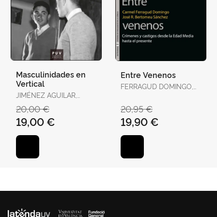
Masculinidades en
Entre Venenos
Vertical
FERRAGUD DOMINGO,
JIMÉNEZ AGUILAR,
CARMEL / BERTOMEU
FRANCISCO
SÁNCHEZ, JOSÉ RAMÓN
20,00 €
20,95 €
19,00 €
19,90 €