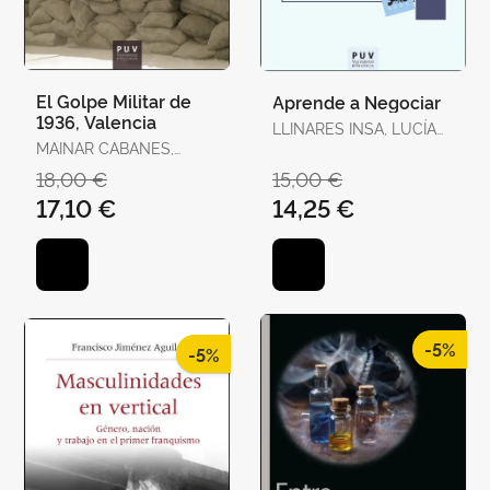
El Golpe Militar de
Aprende a Negociar
1936, Valencia
LLINARES INSA, LUCÍA
MAINAR CABANES,
INMACULADA /
ELADI
GONZÁLEZ NAVARRO,
18,00 €
15,00 €
PILAR
17,10 €
14,25 €
-5%
-5%