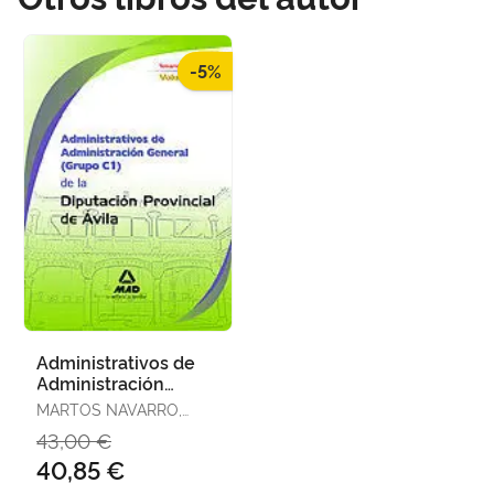
-5%
Administrativos de
Administración
General (Grupo C1)
MARTOS NAVARRO,
de la Diputación
FERNANDO
43,00 €
Provincial
40,85 €