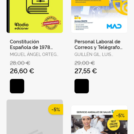
Constitución
Personal Laboral de
Española de 1978
Correos y Telégrafos.
para Oposiciones.
Temario Volumen 1
MIGUEL ÁNGEL ORTEGA
GUILLÉN GIL, LUIS
Test Ordenados por
PALOP
IGNACIO / FORUM DE
28,00 €
29,00 €
Artículos, Re
DE CATALUNYA /
26,60 €
27,55 €
GUILLEN DIAZ,
LOURDES ALEJANDRA
-5%
-5%