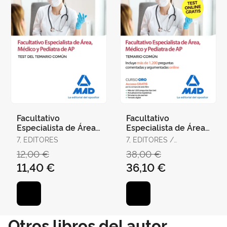
Facultativo
Facultativo
Especialista de Área,
Especialista de Área,
Médico y Pediatra de
Médico y Pediatra de
7, EDITORES
7, EDITORES /
Atención Primaria del
Atención Primaria del
RODRÍGUEZ RIVERA,
12,00 €
38,00 €
Ser
Ser
FRANCISCO ENRIQUE /
11,40 €
36,10 €
GÓMEZ MARTÍNEZ,
DOMINGO / GUERRERO
ARROYO, JOSÉ
Otros libros del autor