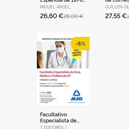
para Oposiciones.
Telégrafo
MIGUEL ÁNGEL
GUILLÉN GIL
Test Ordenados
Temario 
ORTEGA PALOP
IGNACIO / FORUM DE
26,60 €
27,55 €
28,00 €
por Artículos, Re
1
DE CATALUN
GUILLEN DI
LOURDES A
-5%
Facultativo
Especialista de
Área, Médico y
7, EDITORES /