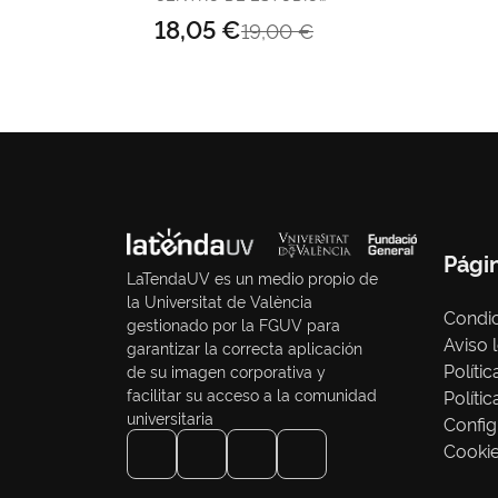
Mayores de 25
VECTOR, S.L.
18,05 €
19,00 €
Años
Universidades de
Anda
Pági
LaTendaUV es un medio propio de
la Universitat de València
Condic
gestionado por la FGUV para
Aviso 
garantizar la correcta aplicación
Políti
de su imagen corporativa y
facilitar su acceso a la comunidad
Políti
universitaria
Config
Cooki