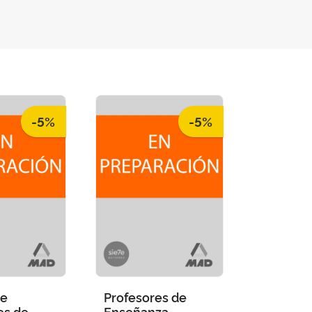
-5%
-5%
de
Profesores de
es de
Enseñanza