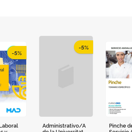
-5%
-5%
Laboral
Administrativo/A
Pinche d
s y
de la Universitat
Servicio