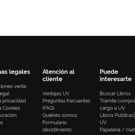
nas legales
Atención al
Puede
cliente
interesarte
iones venta
legal
Ventajas UV
Buscar Libros
ca privacidad
Preguntas frecuentes
Trámite compr
ca Cookies
(FAQ)
cargo a UV
uración
Quiénes somos
Libros Publicac
es
Formulario
UV
desistimiento
Papelería / mat