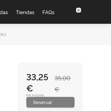
0
adas
Tiendas
FAQs
N 1
s
33,25
35,00
€
€
IVA incluido
Reservar