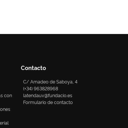
Contacto
C/ Amadeo de Saboya, 4
(+34) 963828968
as con
latendauv@fundacio.es
Formulario de contacto
iones
erial