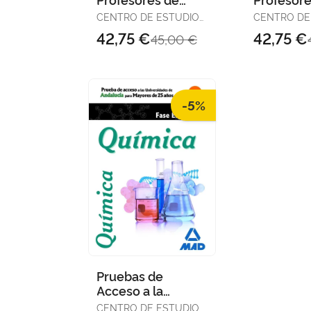
Enseñanza
Enseñan
CENTRO DE ESTUDIOS
CENTRO DE
Secundaria -
Secundari
VECTOR, S.L.
VECTOR, S.L
42,75 €
42,75 €
45,00 €
Orientación
Orientaci
Educativa.
Educativa
Temario Vo
Temario 
-5%
Pruebas de
Acceso a la
Universidad para
CENTRO DE ESTUDIOS