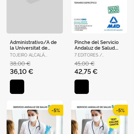
Administrativo/A de
Pinche del Servicio
la Universitat de
Andaluz de Salud.
València. Temario,
Temario Específico
TOJEIRO ALCALÁ,
7 EDITORES /
Test y Supuestos
CARLOS
GONZÁLEZ RABANAL,
38,00 €
45,00 €
Prácti
JOSÉ MANUEL /
36,10 €
42,75 €
SERRANO BARCENA,
ANA MARÍA /
GONZÁLEZ CABALLERO,
MARTA
-5%
-5%