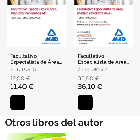
Facultativo
Facultativo
Especialista de Área,
Especialista de Área,
Médico y Pediatra de
Médico y Pediatra de
7, EDITORES
7, EDITORES /
Atención Primaria del
Atención Primaria del
RODRÍGUEZ RIVERA,
12,00 €
38,00 €
Ser
Ser
FRANCISCO ENRIQUE /
11,40 €
36,10 €
GÓMEZ MARTÍNEZ,
DOMINGO / GUERRERO
ARROYO, JOSÉ
Otros libros del autor