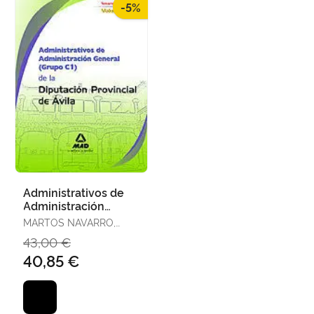
-5%
Administrativos de
Administración
General (Grupo C1)
MARTOS NAVARRO,
de la Diputación
FERNANDO
43,00 €
Provincial
40,85 €