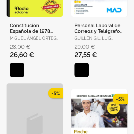
Constitución
Personal Laboral de
Española de 1978
Correos y Telégrafos.
para Oposiciones.
Temario Volumen 1
MIGUEL ÁNGEL ORTEGA
GUILLÉN GIL, LUIS
Test Ordenados por
PALOP
IGNACIO / FORUM DE
28,00 €
29,00 €
Artículos, Re
DE CATALUNYA /
26,60 €
27,55 €
GUILLEN DIAZ,
LOURDES ALEJANDRA
-5%
-5%