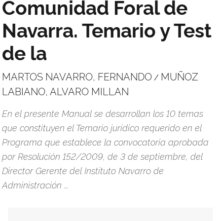
Comunidad Foral de
Navarra. Temario y Test
de la
MARTOS NAVARRO, FERNANDO
MUÑOZ
/
LABIANO, ALVARO MILLAN
En el presente Manual se desarrollan los 10 temas
que constituyen el Temario jurídico requerido en el
Programa que establece la convocatoria aprobada
por Resolución 152/2009, de 3 de septiembre, del
Director Gerente del Instituto Navarro de
Administración ...