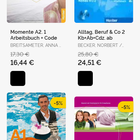
Momente A2. 1
Alltag, Beruf & Co 2
Arbeitsbuch + Code
Kb+Ab+Cdz. ab
BREITSAMETER, ANNA /
BECKER, NORBERT /
GLAS-PETERS, SABINE /
BRAUNERT, JÖRG
17,30 €
25,80 €
HAELBIG, INES / PUDE,
16,44 €
24,51 €
ANGELA
-5%
-5%