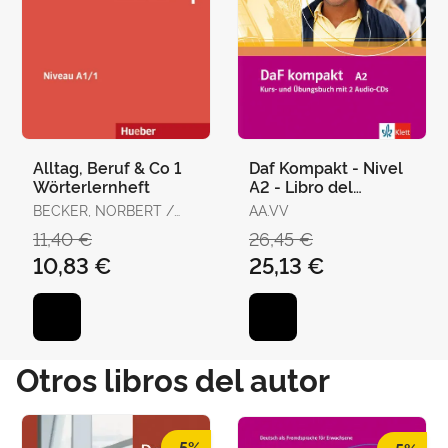
Alltag, Beruf & Co 1
Daf Kompakt - Nivel
Wörterlernheft
A2 - Libro del
Alumno + Cuaderno
BECKER, NORBERT /
AA.VV
de Ejercicios + Cd
BRAUNERT, JÖRG
11,40 €
26,45 €
10,83 €
25,13 €
Otros libros del autor
-5%