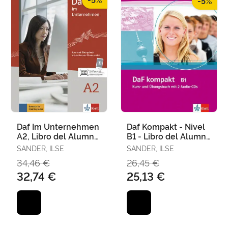
-5%
Daf Im Unternehmen
Daf Kompakt - Nivel
A2, Libro del Alumno
B1 - Libro del Alumno
y Libro de Ejercicios
+ Cuaderno de
SANDER, ILSE
SANDER, ILSE
Ejercicios + Cd
34,46 €
26,45 €
32,74 €
25,13 €