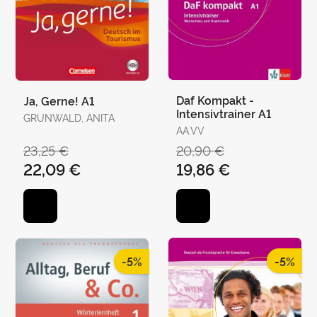
Daf Kompakt -
Ja, Gerne! A1
Intensivtrainer A1
GRUNWALD, ANITA
AA.VV
23,25 €
20,90 €
22,09 €
19,86 €
-5%
-5%