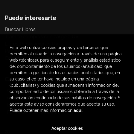
Puede interesarte
Buscar Libros
Trámite compras con cargo a UV
Libros Publicaciones UV
Esta web utiliza cookies propias y de terceros que
Papelería / material oficina
permiten al usuario la navegación a través de una página
Consumo Sostenible
web (técnicas), para el seguimiento y análisis estadístico
del comportamiento de los usuarios (analíticas), que
permiten la gestión de los espacios publicitarios que, en
Contacto
su caso, el editor haya incluido en una página
(publicitarias) y cookies que almacenan información del
C/ Amadeo de Saboya, 4
comportamiento de los usuarios obtenida a través de la
(+34) 963828968
observación continuada de sus hábitos de navegación. Si
acepta este aviso consideraremos que acepta su uso.
latendauv@fundacio.es
Puede obtener más información
aquí
.
Formulario de contacto
Aceptar cookies
2026 ©
LaTendaUV
. Todos los Derechos Reservados |