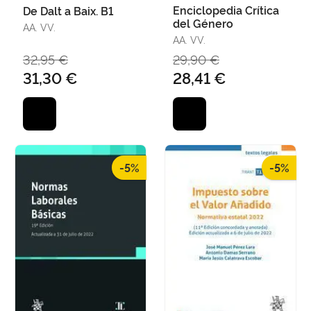
Enciclopedia Crítica
De Dalt a Baix. B1
del Género
AA. VV.
AA. VV.
32,95 €
29,90 €
31,30 €
28,41 €
-5%
-5%