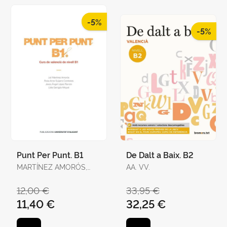
-5%
-5%
Punt Per Punt. B1
De Dalt a Baix. B2
MARTÍNEZ AMORÓS,
AA. VV.
JULI / GUIJARRO
CONTRERAS, ROSA
12,00 €
33,95 €
ANNA / LÓPEZ RAMÓN,
11,40 €
32,25 €
JESÚS ÁNGEL /
GARRIGÓS MIQUEL,
LÍDIA